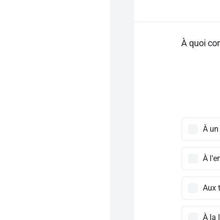
À quoi cor
À un
À l'
Aux t
À la