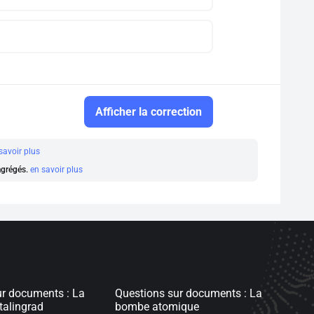
Afficher la correction
savoir plus
 agrégés.
en savoir plus
ur documents : La
Questions sur documents : La
talingrad
bombe atomique