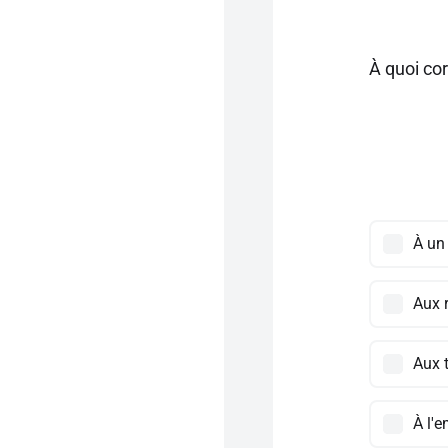
À quoi co
À un
Aux 
Aux t
À l'