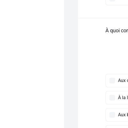
À quoi cor
Aux o
À la
Aux 