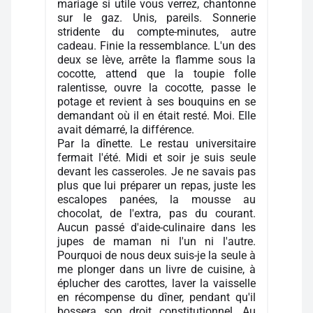
mariage si utile vous verrez, chantonne
sur le gaz. Unis, pareils. Sonnerie
stridente du compte-minutes, autre
cadeau. Finie la ressemblance. L'un des
deux se lève, arrête la flamme sous la
cocotte, attend que la toupie folle
ralentisse, ouvre la cocotte, passe le
potage et revient à ses bouquins en se
demandant où il en était resté. Moi. Elle
avait démarré, la différence.
Par la dînette. Le restau universitaire
fermait l'été. Midi et soir je suis seule
devant les casseroles. Je ne savais pas
plus que lui préparer un repas, juste les
escalopes panées, la mousse au
chocolat, de l'extra, pas du courant.
Aucun passé d'aide-culinaire dans les
jupes de maman ni l'un ni l'autre.
Pourquoi de nous deux suis-je la seule à
me plonger dans un livre de cuisine, à
éplucher des carottes, laver la vaisselle
en récompense du dîner, pendant qu'il
bossera son droit constitutionnel. Au