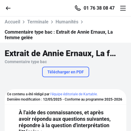
01 76 38 08 47
Accueil
Terminale
Humanités
Commentaire type bac :
Extrait de Annie Ernaux, La
femme gelée
Accueil
Extrait de Annie Ernaux, La femme gelée
Commentaire type bac
Parcourir
Télécharger en PDF
Recherche
Ce contenu a été rédigé par
l'équipe éditoriale de Kartable.
Se connecter
Dernière modification :
12/05/2025
- Conforme au programme
2025-2026
À l'aide des connaissances, et après
S'inscrire gratuitement
avoir répondu aux questions suivantes,
répondre à la question d'interprétation
Pour profiter de 10 contenus offerts.