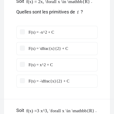
Soit
.
f(x) = 2x, \forall x \in \mathbb{R}
Quelles sont les primitives de
?
f
F(x) = -x^2 + C
F(x) = \dfrac{x}{2} + C
F(x) = x^2 + C
F(x) = -\dfrac{x}{2} + C
Soit
.
f(x) =3 x^3, \forall x \in \mathbb{R}