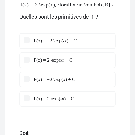
.
f(x) =-2 \exp(x), \forall x \in \mathbb{R}
Quelles sont les primitives de
?
f
F(x) = −2 \exp(-x) + C
F(x) = 2 \exp(x) + C
F(x) = −2 \exp(x) + C
F(x) = 2 \exp(-x) + C
Soit