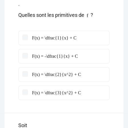
.
Quelles sont les primitives de
?
f
F(x) = \dfrac{1}{x} + C
F(x) = -\dfrac{1}{x} + C
F(x) = \dfrac{2}{x^2} + C
F(x) = \dfrac{3}{x^2} + C
Soit