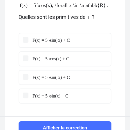
.
f(x) = 5 \cos(x), \forall x \in \mathbb{R}
Quelles sont les primitives de
?
f
F(x) = 5 \sin(-x) + C
F(x) = 5 \cos(x) + C
F(x) = 5 \sin(-x) + C
F(x) = 5 \sin(x) + C
Afficher la correction