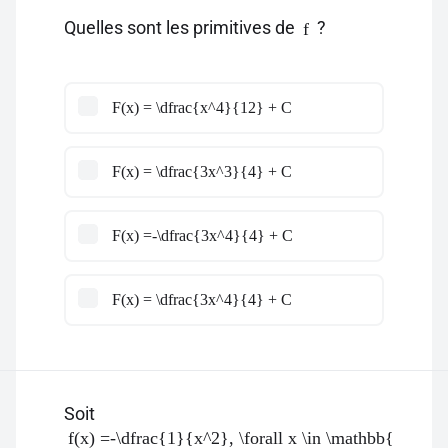
Quelles sont les primitives de
?
f
F(x) = \dfrac{x^4}{12} + C
F(x) = \dfrac{3x^3}{4} + C
F(x) =-\dfrac{3x^4}{4} + C
F(x) = \dfrac{3x^4}{4} + C
Soit
f(x) =-\dfrac{1}{x^2}, \forall x \in \mathbb{R}