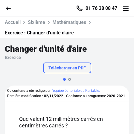
01 76 38 08 47
Accueil
Sixième
Mathématiques
Exercice :
Changer d'unité d'aire
Changer d'unité d'aire
Accueil
Exercice
Parcourir
Télécharger en PDF
Recherche
Ce contenu a été rédigé par
l'équipe éditoriale de Kartable.
Dernière modification :
02/11/2022
- Conforme au programme
2020-2021
Se connecter
S'inscrire gratuitement
Que valent 12 millimètres carrés en
centimètres carrés ?
Pour profiter de 10 contenus offerts.