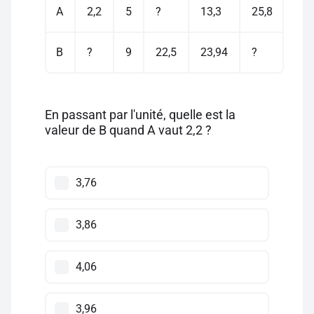
A
2,2
5
?
13,3
25,8
B
?
9
22,5
23,94
?
En passant par l'unité, quelle est la
valeur de B quand A vaut 2,2 ?
3,76
3,86
4,06
3,96