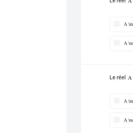
Le réel
A 
A \in
A \no
Le réel
A 
A \in
A \no