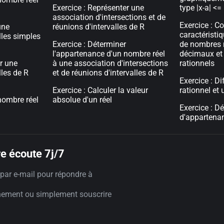
Exercice : Représenter une
type |x-a| <=
association d'intersections et de
Exercice : Co
une
réunions d'intervalles de R
caractéristi
alles simples
Exercice : Déterminer
de nombres 
l'appartenance d'un nombre réel
décimaux et
r une
à une association d'intersections
rationnels
lles de R
et de réunions d'intervalles de R
Exercice : D
Exercice : Calculer la valeur
rationnel et
nombre réel
absolue d'un réel
Exercice : D
d'appartena
e écoute 7j/7
par e-mail pour répondre à
nement ou simplement souscrire