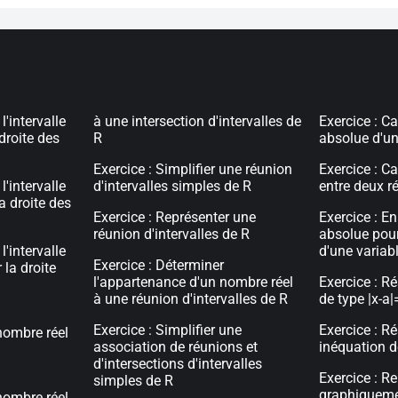
l'intervalle
à une intersection d'intervalles de
Exercice : Ca
 droite des
R
absolue d'un
Exercice : Simplifier une réunion
Exercice : C
l'intervalle
d'intervalles simples de R
entre deux ré
la droite des
Exercice : Représenter une
Exercice : En
réunion d'intervalles de R
absolue pour
l'intervalle
d'une variab
Exercice : Déterminer
 la droite
l'appartenance d'un nombre réel
Exercice : R
à une réunion d'intervalles de R
de type |x-a|
Exercice : Simplifier une
Exercice : R
nombre réel
association de réunions et
inéquation de
d'intersections d'intervalles
Exercice : R
simples de R
graphiqueme
nombre réel