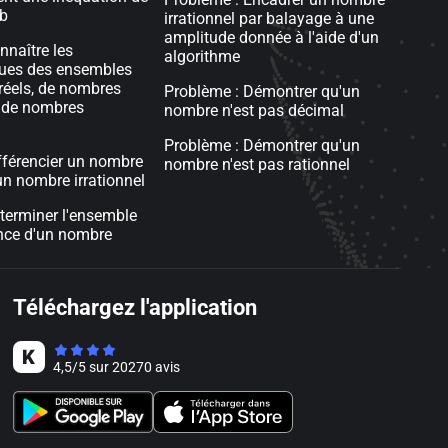
 b
irrationnel par balayage à une
amplitude donnée à l'aide d'un
nnaître les
algorithme
ques des ensembles
réels, de nombres
Problème : Démontrer qu'un
 de nombres
nombre n'est pas décimal
Problème : Démontrer qu'un
ifférencier un nombre
nombre n'est pas rationnel
 un nombre irrationnel
éterminer l'ensemble
nce d'un nombre
Téléchargez l'application
4,5
/
5
sur
20270
avis