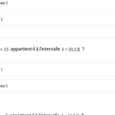
tin I
 I
appartient-il à l'intervalle
?
= 13
I = [0;12[
 I
tin I