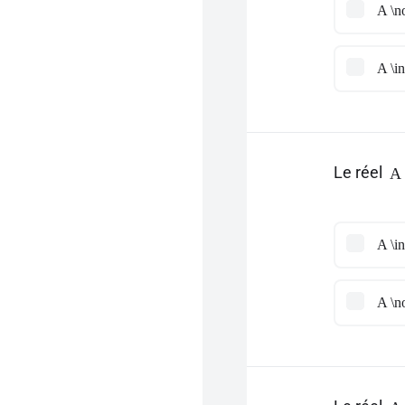
A \no
A \in
Le réel
A 
A \in
A \no