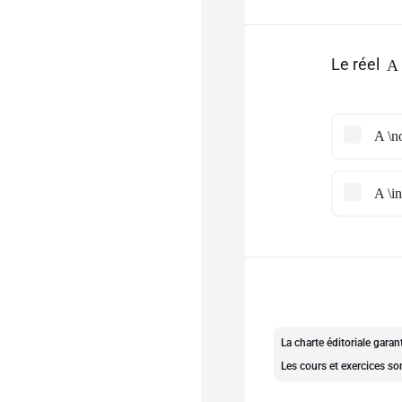
Le réel
A 
A \no
A \in
La charte éditoriale gara
Les cours et exercices so