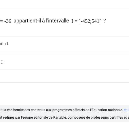
appartient-il à l'intervalle
?
= -36
I = ]-452;541[
tin I
 I
ntit la conformité des contenus aux programmes officiels de l'Éducation nationale.
en 
nt rédigés par l'équipe éditoriale de Kartable, composéee de professeurs certififés et