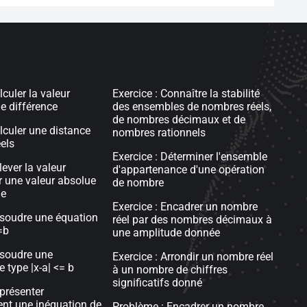
lculer la valeur
Exercice : Connaître la stabilité
e différence
des ensembles de nombres réels,
de nombres décimaux et de
alculer une distance
nombres rationnels
els
Exercice : Déterminer l'ensemble
lever la valeur
d'appartenance d'une opération
 une valeur absolue
de nombre
le
Exercice : Encadrer un nombre
ésoudre une équation
réel par des nombres décimaux à
=b
une amplitude donnée
ésoudre une
Exercice : Arrondir un nombre réel
 type |x-a| <= b
à un nombre de chiffres
significatifs donné
eprésenter
nt une inéquation de
Problème : Encadrer un nombre