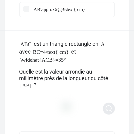
AB\approx6{,}9\text{ cm}
est un triangle rectangle en
ABC
A
avec
et
BC=4\text{ cm}
.
\widehat{ACB}=35°
Quelle est la valeur arrondie au
millimètre près de la longueur du côté
?
[AB]