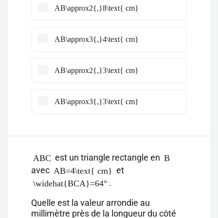
AB\approx2{,}8\text{ cm}
AB\approx3{,}4\text{ cm}
AB\approx2{,}3\text{ cm}
AB\approx3{,}3\text{ cm}
est un triangle rectangle en
ABC
B
avec
et
AB=4\text{ cm}
.
\widehat{BCA}=64°
Quelle est la valeur arrondie au
millimètre près de la longueur du côté