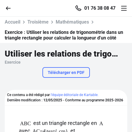
01 76 38 08 47
Accueil
Troisième
Mathématiques
Exercice :
Utiliser les relations de trigonométrie dans un
triangle rectangle pour calculer la longueur d'un côté
Accueil
Utiliser les relations de trigonométrie dans un triangle rectangle pour calculer la longueur d'un côté
Exercice
Parcourir
Télécharger en PDF
Recherche
Ce contenu a été rédigé par
l'équipe éditoriale de Kartable.
Se connecter
Dernière modification :
12/05/2025
- Conforme au programme
2025-2026
S'inscrire gratuitement
est un triangle rectangle en
ABC
A
Pour profiter de 10 contenus offerts.
avec
et
AC=4\text{ cm}