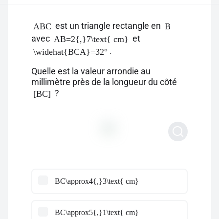
est un triangle rectangle en
ABC
B
avec
et
AB=2{,}7\text{ cm}
.
\widehat{BCA}=32°
Quelle est la valeur arrondie au
millimètre près de la longueur du côté
?
[BC]
BC\approx4{,}3\text{ cm}
BC\approx5{,}1\text{ cm}