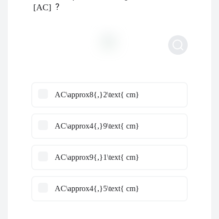
?
[AC]
AC\approx8{,}2\text{ cm}
AC\approx4{,}9\text{ cm}
AC\approx9{,}1\text{ cm}
AC\approx4{,}5\text{ cm}