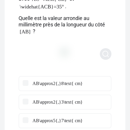
.
\widehat{ACB}=35°
Quelle est la valeur arrondie au
millimètre près de la longueur du côté
?
[AB]
AB\approx2{,}8\text{ cm}
AB\approx2{,}3\text{ cm}
AB\approx5{,}7\text{ cm}