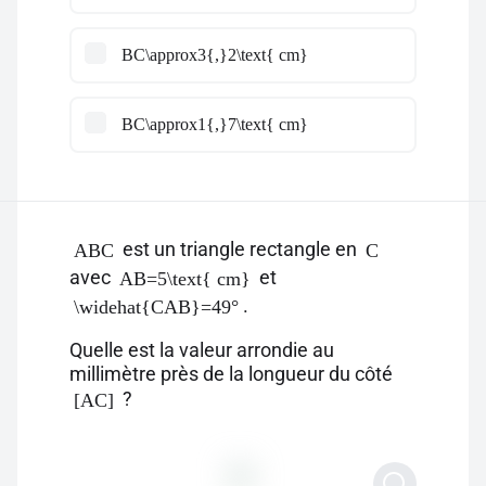
BC\approx3{,}2\text{ cm}
BC\approx1{,}7\text{ cm}
est un triangle rectangle en
ABC
C
avec
et
AB=5\text{ cm}
.
\widehat{CAB}=49°
Quelle est la valeur arrondie au
millimètre près de la longueur du côté
?
[AC]