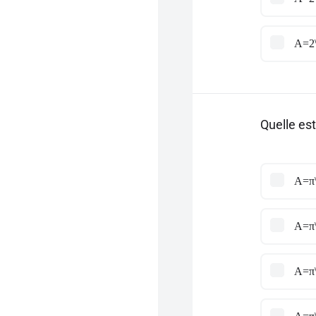
A=2\
Quelle est
A=π\
A=π\
A=π\