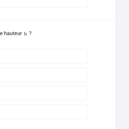
de hauteur
?
h