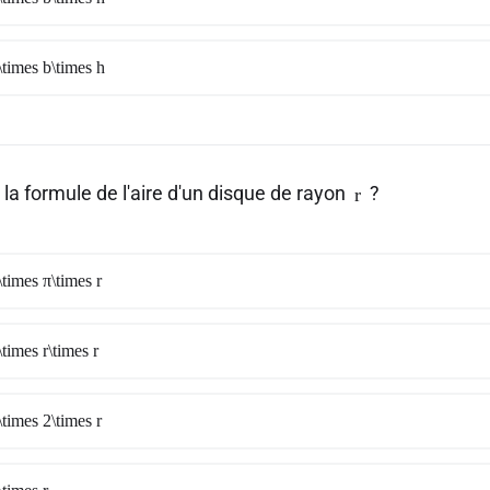
times b\times h
 la formule de l'aire d'un disque de rayon
?
r
times π\times r
times r\times r
times 2\times r