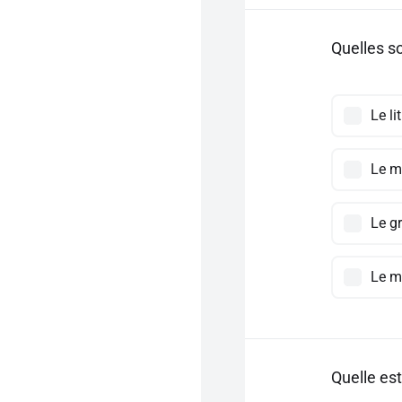
Quelles s
Le li
Le m
Le g
Le mè
Quelle est