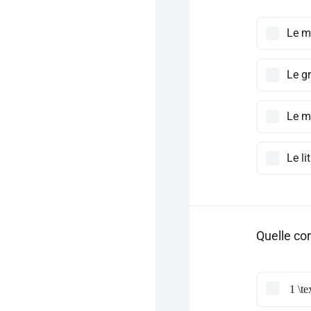
Le mè
Le g
Le m
Le li
Quelle co
1 \t