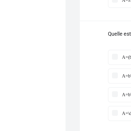
A=π\
Quelle es
A=(b
A=b\
A=b\
A=\d