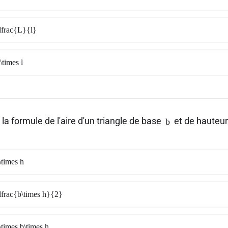
frac{L}{l}
times l
 la formule de l'aire d'un triangle de base
et de hauteu
b
times h
frac{b\times h}{2}
times b\times h