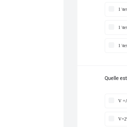
1 \t
1 \t
1 \t
Quelle est
V =A
V=2\