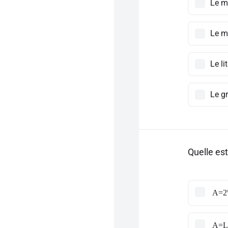
Le m
Le mè
Le li
Le g
Quelle est
A=2\
A=L