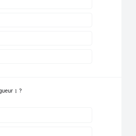
ngueur
?
l