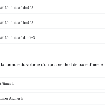
ext{ L}=1 \text{ dm}^3
ext{ L}=1 \text{ hm}^3
ext{ L}=1 \text{ dam}^3
 la formule du volume d'un prisme droit de base d'aire
A
 \times h
times A\times h