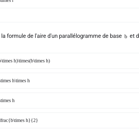
times r
t la formule de l'aire d'un parallélogramme de base
et 
b
\times h)\times(b\times h)
times h\times h
times h
frac{b\times h}{2}