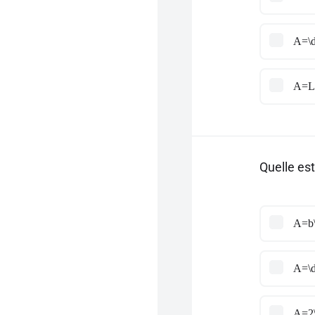
A=\d
A=L\
Quelle est
A=b\
A=\d
A=2\