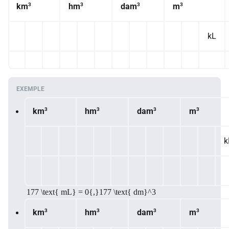
3
3
3
3
km
hm
dam
m
kL
3
3
3
3
km
hm
dam
m
k
177 \text{ mL} = 0{,}177 \text{ dm}^3
3
3
3
3
km
hm
dam
m