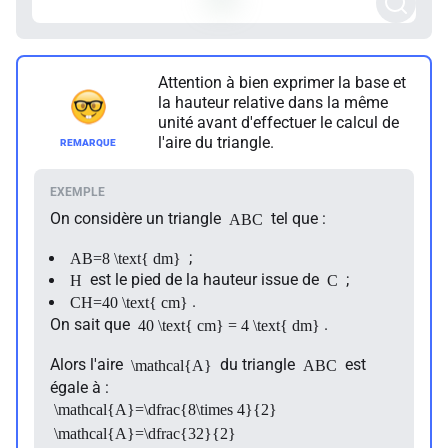
Attention à bien exprimer la base et
la hauteur relative dans la même
unité avant d'effectuer le calcul de
l'aire du triangle.
On considère un triangle
tel que :
ABC
;
AB=8 \text{ dm}
est le pied de la hauteur issue de
;
H
C
.
CH=40 \text{ cm}
On sait que
.
40 \text{ cm} = 4 \text{ dm}
Alors l'aire
du triangle
est
\mathcal{A}
ABC
égale à :
\mathcal{A}=\dfrac{8\times 4}{2}
\mathcal{A}=\dfrac{32}{2}