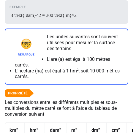
3 \text{ dam}^2 = 300 \text{ m}^2
Les unités suivantes sont souvent
utilisées pour mesurer la surface
des terrains :
L'are (a) est égal à 100 mètres
carrés.
2
L'hectare (ha) est égal à 1 hm
, soit 10 000 mètres
carrés.
Les conversions entre les différents multiples et sous-
multiples du mètre carré se font à l'aide du tableau de
conversion suivant :
2
2
2
2
2
2
km
hm
dam
m
dm
cm