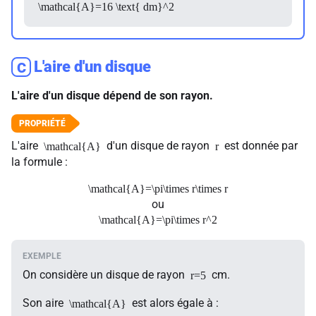
\mathcal{A}=16 \text{ dm}^2
L'aire d'un disque
C
L'aire d'un disque dépend de son rayon.
L'aire
d'un disque de rayon
est donnée par
\mathcal{A}
r
la formule :
\mathcal{A}=\pi\times r\times r
ou
\mathcal{A}=\pi\times r^2
On considère un disque de rayon
cm.
r=5
Son aire
est alors égale à :
\mathcal{A}