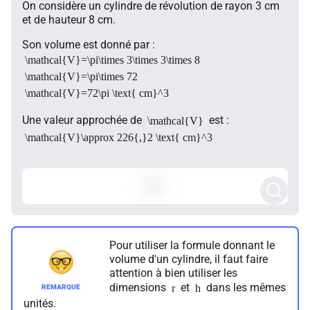
On considère un cylindre de révolution de rayon 3 cm
et de hauteur 8 cm.
Son volume est donné par :
\mathcal{V}=\pi\times 3\times 3\times 8
\mathcal{V}=\pi\times 72
\mathcal{V}=72\pi \text{ cm}^3
Une valeur approchée de
est :
\mathcal{V}
\mathcal{V}\approx 226{,}2 \text{ cm}^3
Pour utiliser la formule donnant le
volume d'un cylindre, il faut faire
attention à bien utiliser les
dimensions
et
dans les mêmes
r
h
unités.