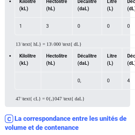
Kilolitre
Hectolitre
Décalitre
Litre
Déc
(kL)
(hL)
(daL)
(L)
(dL
1
3
0
0
0
13 \text{ hL} = 13\ 000 \text{ dL}
Kilolitre
Hectolitre
Décalitre
Litre
Déc
(kL)
(hL)
(daL)
(L)
(dL
0,
0
4
47 \text{ cL} = 0{,}047 \text{ daL}
La correspondance entre les unités de
C
volume et de contenance