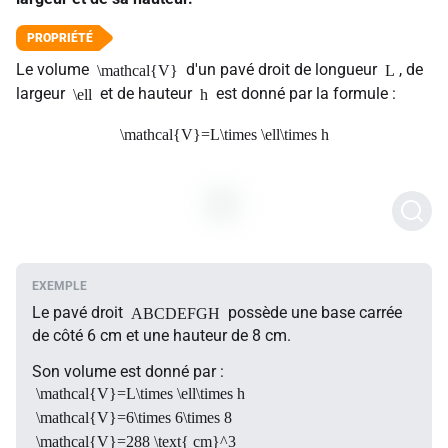
Le volume
d'un pavé droit de longueur
, de
\mathcal{V}
L
largeur
et de hauteur
est donné par la formule :
\ell
h
\mathcal{V}=L\times \ell\times h
Le pavé droit
possède une base carrée
ABCDEFGH
de côté 6 cm et une hauteur de 8 cm.
Son volume est donné par :
\mathcal{V}=L\times \ell\times h
\mathcal{V}=6\times 6\times 8
\mathcal{V}=288 \text{ cm}^3