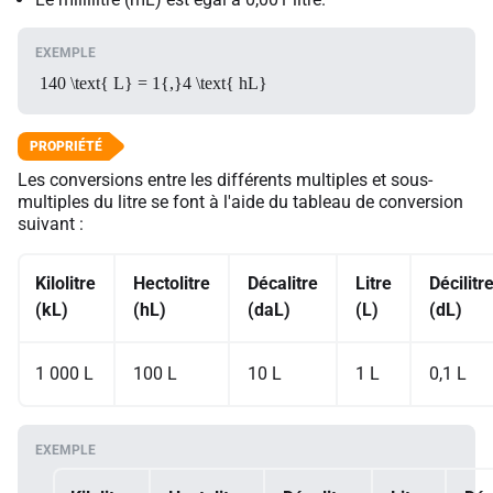
140 \text{ L} = 1{,}4 \text{ hL}
Les conversions entre les différents multiples et sous-
multiples du litre se font à l'aide du tableau de conversion
suivant :
Kilolitre
Hectolitre
Décalitre
Litre
Décilitr
(kL)
(hL)
(daL)
(L)
(dL)
1 000 L
100 L
10 L
1 L
0,1 L