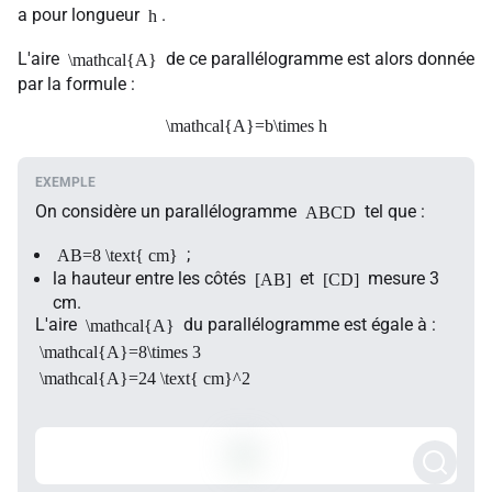
a pour longueur
.
h
L'aire
de ce parallélogramme est alors donnée
\mathcal{A}
par la formule :
\mathcal{A}=b\times h
On considère un parallélogramme
tel que :
ABCD
;
AB=8 \text{ cm}
la hauteur entre les côtés
et
mesure 3
[AB]
[CD]
cm.
L'aire
du parallélogramme est égale à :
\mathcal{A}
\mathcal{A}=8\times 3
\mathcal{A}=24 \text{ cm}^2