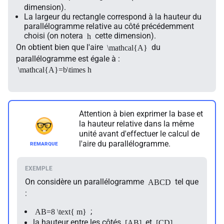
dimension).
La largeur du rectangle correspond à la hauteur du
parallélogramme relative au côté précédemment
choisi (on notera
cette dimension).
h
On obtient bien que l'aire
du
\mathcal{A}
parallélogramme est égale à :
\mathcal{A}=b\times h
Attention à bien exprimer la base et
la hauteur relative dans la même
unité avant d'effectuer le calcul de
l'aire du parallélogramme.
On considère un parallélogramme
tel que
ABCD
:
;
AB=8 \text{ m}
la hauteur entre les côtés
et
[AB]
[CD]