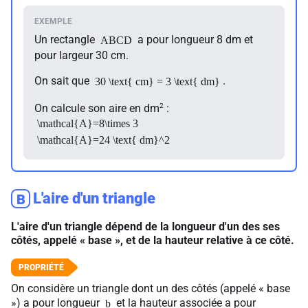
Un rectangle
a pour longueur 8 dm et
ABCD
pour largeur 30 cm.
On sait que
.
30 \text{ cm} = 3 \text{ dm}
2
On calcule son aire en dm
:
\mathcal{A}=8\times 3
\mathcal{A}=24 \text{ dm}^2
L'aire d'un triangle
B
L'aire d'un triangle dépend de la longueur d'un des ses
côtés, appelé « base », et de la hauteur relative à ce côté.
On considère un triangle dont un des côtés (appelé « base
») a pour longueur
et la hauteur associée a pour
b