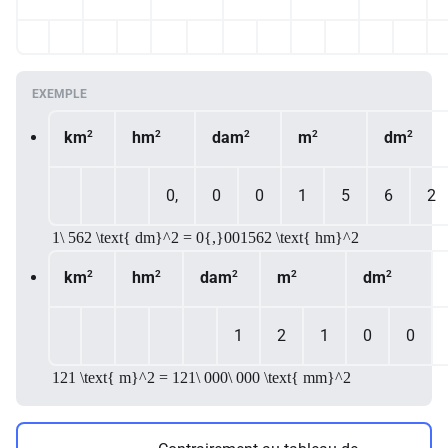
2
2
2
2
2
km
hm
dam
m
dm
0,
0
0
1
5
6
2
1\ 562 \text{ dm}^2 = 0{,}001562 \text{ hm}^2
2
2
2
2
2
km
hm
dam
m
dm
1
2
1
0
0
121 \text{ m}^2 = 121\ 000\ 000 \text{ mm}^2