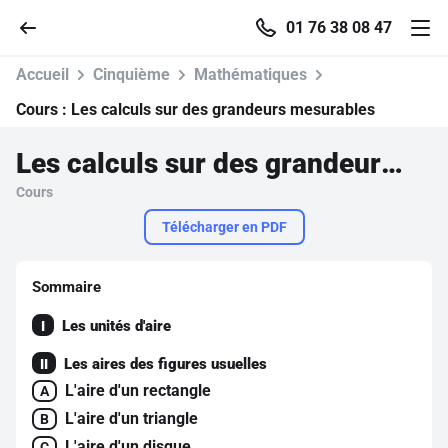
01 76 38 08 47
Accueil
Cinquième
Mathématiques
Cours :
Les calculs sur des grandeurs mesurables
Les calculs sur des grandeurs mesurables
Accueil
Cours
Parcourir
Télécharger en PDF
Recherche
Sommaire
Les unités d'aire
I
Se connecter
Les aires des figures usuelles
II
S'inscrire 
L'aire d'un rectangle
A
L'aire d'un triangle
B
Pour profiter de 1
L'aire d'un disque
C