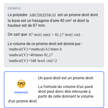
Le polyèdre
est un prisme droit dont
ABCDEEFHGIJ
2
la base est un hexagone d'aire 40 cm
et dont la
hauteur est de 87 mm.
On sait que
.
87 \text{ mm} = 8{,}7 \text{ cm}
Le volume de ce prisme droit est donné par :
\mathcal{V}=\mathcal{A}\times h
\mathcal{V}=40\times 8{,}7
\mathcal{V}=348 \text{ cm}^2
Un pavé droit est un prisme droit.
La formule du volume d'un pavé
droit peut donc être retrouvée à
partir de celle donnant le volume
d'un prisme droit.