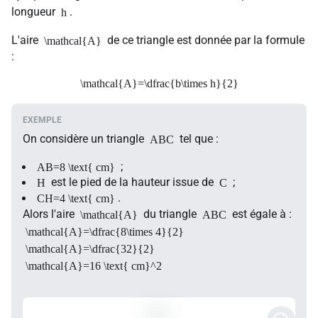
longueur
.
h
L'aire
de ce triangle est donnée par la formule
\mathcal{A}
:
\mathcal{A}=\dfrac{b\times h}{2}
On considère un triangle
tel que :
ABC
;
AB=8 \text{ cm}
est le pied de la hauteur issue de
;
H
C
.
CH=4 \text{ cm}
Alors l'aire
du triangle
est égale à :
\mathcal{A}
ABC
\mathcal{A}=\dfrac{8\times 4}{2}
\mathcal{A}=\dfrac{32}{2}
\mathcal{A}=16 \text{ cm}^2