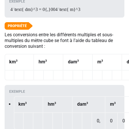
4 \text{ dm}^3 = 0{,}004 \text{ m}^3
Les conversions entre les différents multiples et sous-
multiples du mètre cube se font à l'aide du tableau de
conversion suivant :
3
3
3
3
km
hm
dam
m
3
3
3
3
km
hm
dam
m
0,
0
0