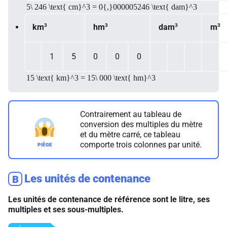
5\ 246 \text{ cm}^3 = 0{,}000005246 \text{ dam}^3
3
3
3
3
km
hm
dam
m
1
5
0
0
0
15 \text{ km}^3 = 15\ 000 \text{ hm}^3
Contrairement au tableau de
conversion des multiples du mètre
et du mètre carré, ce tableau
comporte trois colonnes par unité.
Les unités de contenance
B
Les unités de contenance de référence sont le litre, ses
multiples et ses sous-multiples.