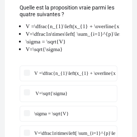
Quelle est la proposition vraie parmi les
quatre suivantes ?
V =\dfrac{n_{1}\left(x_{1} + \overline{x}\right)
V=\dfrac1n\times\left[ \sum_{i=1}^{p}\left( n_ix_i
\sigma = \sqrt{V}
V=\sqrt{\sigma}
V =\dfrac{n_{1}\left(x_{1} + \overline{x}\right)^{2
V=\sqrt{\sigma}
\sigma = \sqrt{V}
V=\dfrac1n\times\left[ \sum_{i=1}^{p}\left( n_ix_i \r