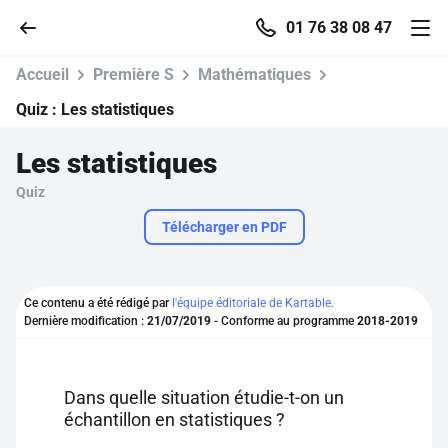
01 76 38 08 47
Accueil
Première S
Mathématiques
Quiz :
Les statistiques
Les statistiques
Accueil
Quiz
Parcourir
Télécharger en PDF
Recherche
Ce contenu a été rédigé par
l'équipe éditoriale de Kartable.
Dernière modification :
21/07/2019
- Conforme au programme
2018-2019
Se connecter
S'inscrire gratuitement
Dans quelle situation étudie-t-on un
échantillon en statistiques ?
Pour profiter de 10 contenus offerts.