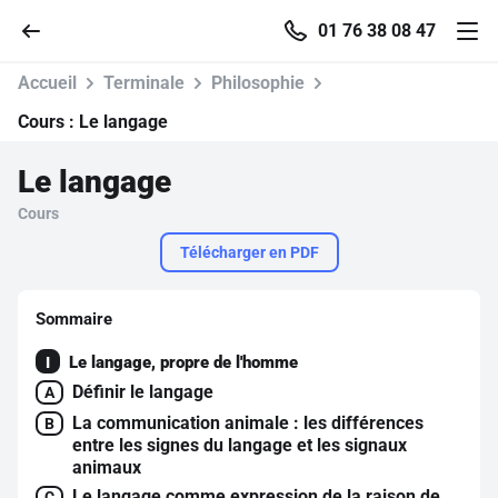
01 76 38 08 47
Accueil
Terminale
Philosophie
Cours :
Le langage
Le langage
Accueil
Cours
Parcourir
Télécharger en PDF
Recherche
Sommaire
Le langage, propre de l'homme
I
Se connecter
Définir le langage
A
La communication animale : les différences
B
S'inscrire gratuitement
entre les signes du langage et les signaux
animaux
Pour profiter de 10 contenus offerts.
Le langage comme expression de la raison de
C