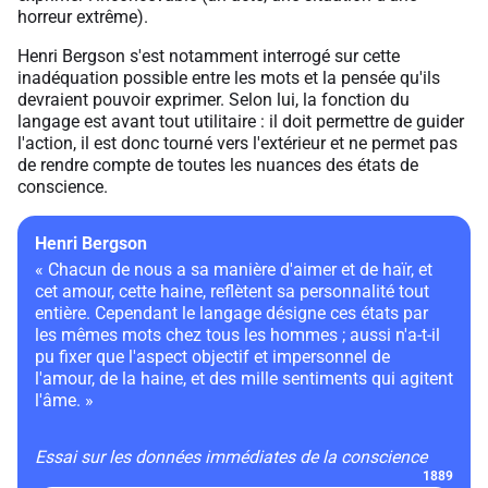
horreur extrême).
Henri Bergson s'est notamment interrogé sur cette
inadéquation possible entre les mots et la pensée qu'ils
devraient pouvoir exprimer. Selon lui, la fonction du
langage est avant tout utilitaire : il doit permettre de guider
l'action, il est donc tourné vers l'extérieur et ne permet pas
de rendre compte de toutes les nuances des états de
conscience.
Henri Bergson
« Chacun de nous a sa manière d'aimer et de haïr, et
cet amour, cette haine, reflètent sa personnalité tout
entière. Cependant le langage désigne ces états par
les mêmes mots chez tous les hommes ; aussi n'a-t-il
pu fixer que l'aspect objectif et impersonnel de
l'amour, de la haine, et des mille sentiments qui agitent
l'âme. »
Essai sur les données immédiates de la conscience
1889