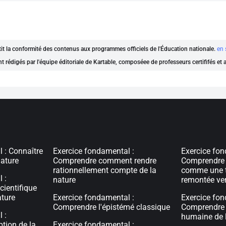
ntit la conformité des contenus aux programmes officiels de l'Éducation nationale.
en 
nt rédigés par l'équipe éditoriale de Kartable, composéee de professeurs certififés et
 : Connaître
Exercice fondamental :
Exercice fon
nature
Comprendre comment rendre
Comprendre 
rationnellement compte de la
comme une t
 :
nature
remontée ver
cientifique
ature
Exercice fondamental :
Exercice fon
Comprendre l'épistémé classique
Comprendre 
 :
humaine de l
tion de la
Exercice fondamental :