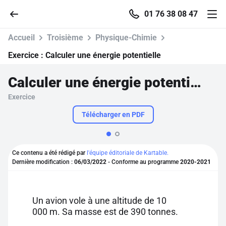
01 76 38 08 47
Accueil
Troisième
Physique-Chimie
Exercice :
Calculer une énergie potentielle
Calculer une énergie potentielle
Accueil
Exercice
Parcourir
Télécharger en PDF
Recherche
Ce contenu a été rédigé par
l'équipe éditoriale de Kartable.
Dernière modification :
06/03/2022
- Conforme au programme
2020-2021
Se connecter
S'inscrire gratuitement
Un avion vole à une altitude de 10
000 m. Sa masse est de 390 tonnes.
Pour profiter de 10 contenus offerts.