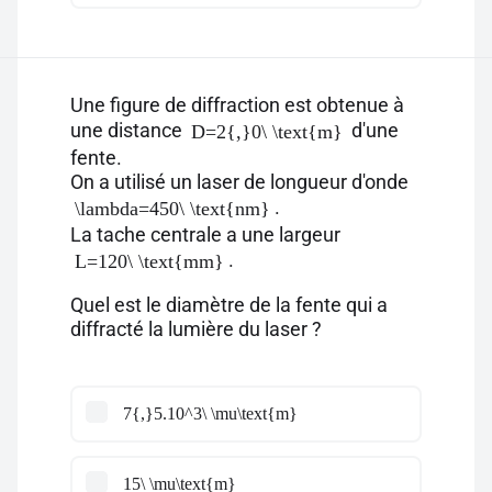
Une figure de diffraction est obtenue à
une distance
d'une
D=2{,}0\ \text{m}
fente.
On a utilisé un laser de longueur d'onde
.
\lambda=450\ \text{nm}
La tache centrale a une largeur
.
L=120\ \text{mm}
Quel est le diamètre de la fente qui a
diffracté la lumière du laser ?
7{,}5.10^3\ \mu\text{m}
15\ \mu\text{m}