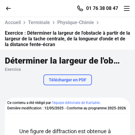
01 76 38 08 47
Accueil
Terminale
Physique-Chimie
Exercice :
Déterminer la largeur de l'obstacle à partir de la
largeur de la tache centrale, de la longueur d'onde et de
la distance fente-écran
Accueil
Déterminer la largeur de l'obstacle à partir de la largeur de la tache centrale, de la longueur d'onde et de la distance fente-écran
Parcourir
Exercice
Télécharger en PDF
Recherche
Se connecter
Ce contenu a été rédigé par
l'équipe éditoriale de Kartable.
Dernière modification :
12/05/2025
- Conforme au programme
2025-2026
S'inscrire gratuitement
Pour profiter de 10 contenus offerts.
Une figure de diffraction est obtenue à