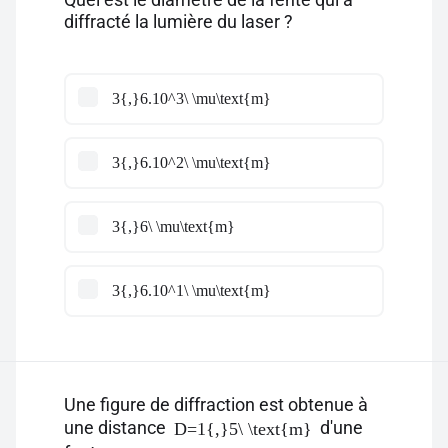
diffracté la lumière du laser ?
3{,}6.10^3\ \mu\text{m}
3{,}6.10^2\ \mu\text{m}
3{,}6\ \mu\text{m}
3{,}6.10^1\ \mu\text{m}
Une figure de diffraction est obtenue à
une distance
d'une
D=1{,}5\ \text{m}