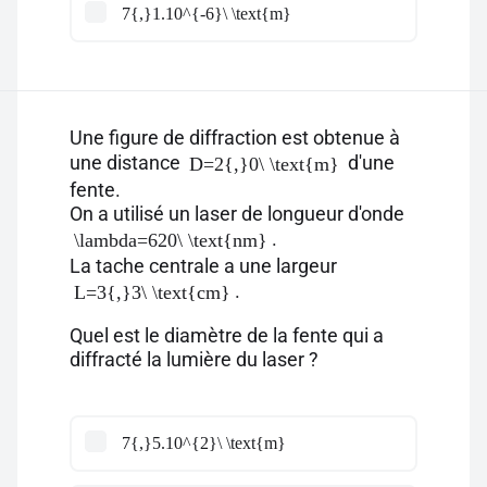
7{,}1.10^{-6}\ \text{m}
Une figure de diffraction est obtenue à
une distance
d'une
D=2{,}0\ \text{m}
fente.
On a utilisé un laser de longueur d'onde
.
\lambda=620\ \text{nm}
La tache centrale a une largeur
.
L=3{,}3\ \text{cm}
Quel est le diamètre de la fente qui a
diffracté la lumière du laser ?
7{,}5.10^{2}\ \text{m}