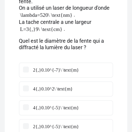
fente.
On a utilisé un laser de longueur d'onde
.
\lambda=520\ \text{nm}
La tache centrale a une largeur
.
L=3{,}9\ \text{cm}
Quel est le diamètre de la fente qui a
diffracté la lumière du laser ?
2{,}0.10^{-7}\ \text{m}
4{,}0.10^2\ \text{m}
4{,}0.10^{-5}\ \text{m}
2{,}0.10^{-5}\ \text{m}