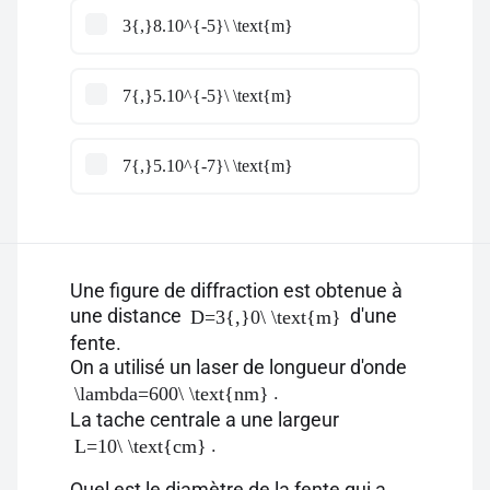
3{,}8.10^{-5}\ \text{m}
7{,}5.10^{-5}\ \text{m}
7{,}5.10^{-7}\ \text{m}
Une figure de diffraction est obtenue à
une distance
d'une
D=3{,}0\ \text{m}
fente.
On a utilisé un laser de longueur d'onde
.
\lambda=600\ \text{nm}
La tache centrale a une largeur
.
L=10\ \text{cm}
Quel est le diamètre de la fente qui a