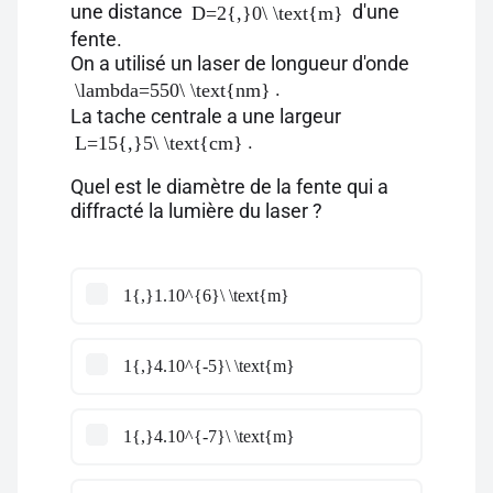
une distance
d'une
D=2{,}0\ \text{m}
fente.
On a utilisé un laser de longueur d'onde
.
\lambda=550\ \text{nm}
La tache centrale a une largeur
.
L=15{,}5\ \text{cm}
Quel est le diamètre de la fente qui a
diffracté la lumière du laser ?
1{,}1.10^{6}\ \text{m}
1{,}4.10^{-5}\ \text{m}
1{,}4.10^{-7}\ \text{m}