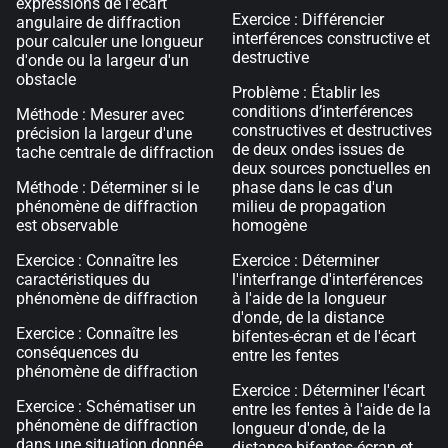
expressions de l'écart
Exercice : Différencier
angulaire de diffraction
interférences constructive et
pour calculer une longueur
destructive
d'onde ou la largeur d'un
obstacle
Problème : Établir les
conditions d’interférences
Méthode : Mesurer avec
constructives et destructives
précision la largeur d'une
de deux ondes issues de
tache centrale de diffraction
deux sources ponctuelles en
Méthode : Déterminer si le
phase dans le cas d'un
phénomène de diffraction
milieu de propagation
est observable
homogène
Exercice : Connaître les
Exercice : Déterminer
caractéristiques du
l'interfrange d'interférences
phénomène de diffraction
à l'aide de la longueur
d'onde, de la distance
Exercice : Connaître les
bifentes-écran et de l'écart
conséquences du
entre les fentes
phénomène de diffraction
Exercice : Déterminer l'écart
Exercice : Schématiser un
entre les fentes à l'aide de la
phénomène de diffraction
longueur d'onde, de la
dans une situation donnée
distance bifentes-écran et