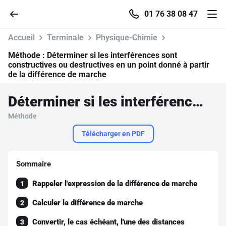
01 76 38 08 47
Accueil
Terminale
Physique-Chimie
Méthode :
Déterminer si les interférences sont
constructives ou destructives en un point donné à partir
de la différence de marche
Accueil
Déterminer si les interférences sont constructives ou destructives en un point donné à partir de la différence de marche
Parcourir
Méthode
Télécharger en PDF
Recherche
Sommaire
Se connecter
Rappeler l'expression de la différence de marche
1
S'inscrire gratuitement
Calculer la différence de marche
2
Pour profiter de 10 contenus offerts.
Convertir, le cas échéant, l'une des distances
3