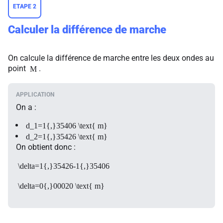
ETAPE 2
Calculer la différence de marche
On calcule la différence de marche entre les deux ondes au
point
.
M
On a :
d_1=1{,}35406 \text{ m}
d_2=1{,}35426 \text{ m}
On obtient donc :
\delta=1{,}35426-1{,}35406
\delta=0{,}00020 \text{ m}