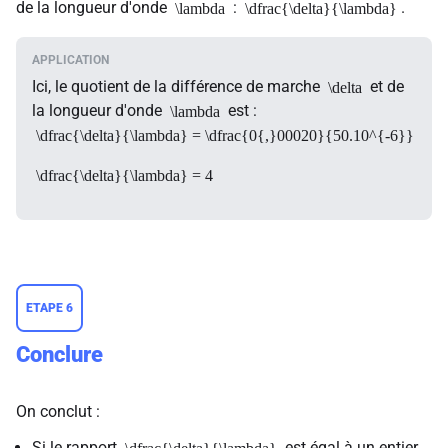
de la longueur d'onde
:
.
\lambda
\dfrac{\delta}{\lambda}
Ici, le quotient de la différence de marche
et de
\delta
la longueur d'onde
est :
\lambda
\dfrac{\delta}{\lambda} = \dfrac{0{,}00020}{50.10^{-6}}
\dfrac{\delta}{\lambda} = 4
ETAPE 6
Conclure
On conclut :
Si le rapport
est égal à un entier,