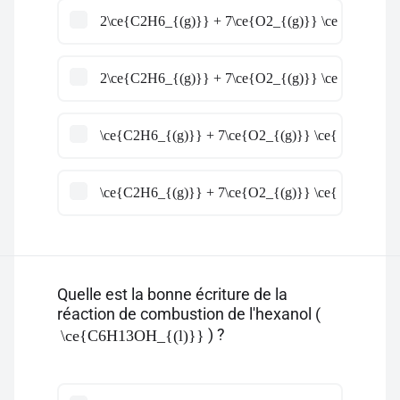
2\ce{C2H6_{(g)}} + 7\ce{O2_{(g)}} \ce{->} 6\c
2\ce{C2H6_{(g)}} + 7\ce{O2_{(g)}} \ce{->} 8\c
\ce{C2H6_{(g)}} + 7\ce{O2_{(g)}} \ce{->} 6\ce{
\ce{C2H6_{(g)}} + 7\ce{O2_{(g)}} \ce{->} 8\ce{
Quelle est la bonne écriture de la
réaction de combustion de l'hexanol (
) ?
\ce{C6H13OH_{(l)}}