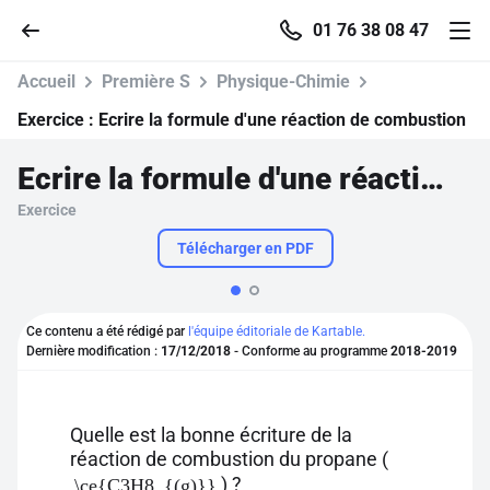
01 76 38 08 47
Accueil
Première S
Physique-Chimie
Exercice :
Ecrire la formule d'une réaction de combustion
Ecrire la formule d'une réaction de combustion
Accueil
Exercice
Parcourir
Télécharger en PDF
Recherche
Ce contenu a été rédigé par
l'équipe éditoriale de Kartable.
Dernière modification :
17/12/2018
- Conforme au programme
2018-2019
Se connecter
S'inscrire gratuitement
Quelle est la bonne écriture de la
réaction de combustion du propane (
Pour profiter de 10 contenus offerts.
) ?
\ce{C3H8_{(g)}}