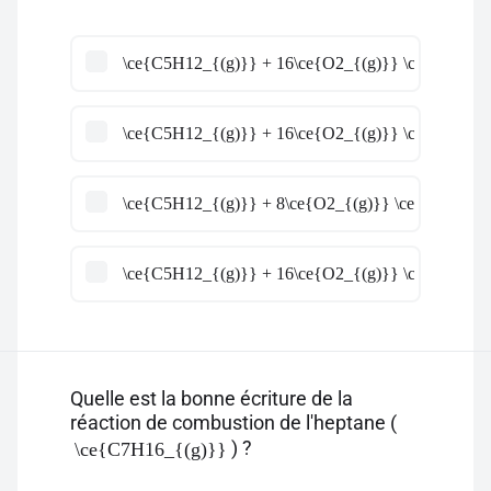
\ce{C5H12_{(g)}} + 16\ce{O2_{(g)}} \ce{->} 12
\ce{C5H12_{(g)}} + 16\ce{O2_{(g)}} \ce{->} 6\
\ce{C5H12_{(g)}} + 8\ce{O2_{(g)}} \ce{->} 6\c
\ce{C5H12_{(g)}} + 16\ce{O2_{(g)}} \ce{->} 12
Quelle est la bonne écriture de la
réaction de combustion de l'heptane (
) ?
\ce{C7H16_{(g)}}