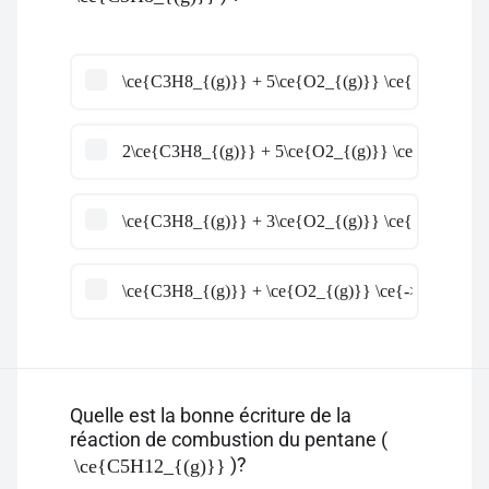
\ce{C3H8_{(g)}} + 5\ce{O2_{(g)}} \ce{->} 4\ce{
2\ce{C3H8_{(g)}} + 5\ce{O2_{(g)}} \ce{->} 8\c
\ce{C3H8_{(g)}} + 3\ce{O2_{(g)}} \ce{->} 4\ce{
\ce{C3H8_{(g)}} + \ce{O2_{(g)}} \ce{->} \ce{H2
Quelle est la bonne écriture de la
réaction de combustion du pentane (
)?
\ce{C5H12_{(g)}}