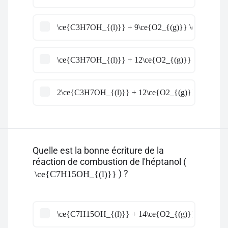
\ce{C3H7OH_{(l)}} + 9\ce{O2_{(g)}} \ce{->} 8\
\ce{C3H7OH_{(l)}} + 12\ce{O2_{(g)}} \ce{->} 9
2\ce{C3H7OH_{(l)}} + 12\ce{O2_{(g)}} \ce{->} 
Quelle est la bonne écriture de la
réaction de combustion de l'héptanol (
) ?
\ce{C7H15OH_{(l)}}
\ce{C7H15OH_{(l)}} + 14\ce{O2_{(g)}} \ce{->} 