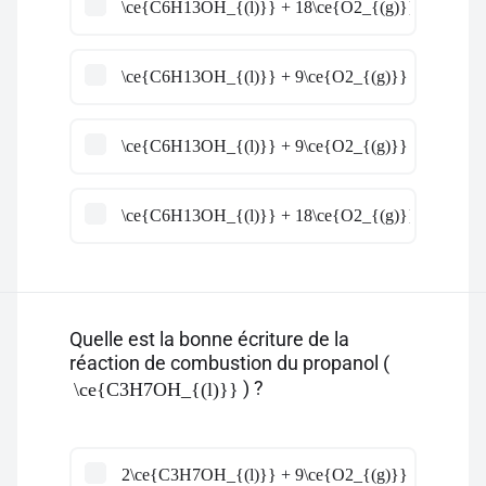
\ce{C6H13OH_{(l)}} + 18\ce{O2_{(g)}} \ce{->} 
\ce{C6H13OH_{(l)}} + 9\ce{O2_{(g)}} \ce{->} 9
\ce{C6H13OH_{(l)}} + 9\ce{O2_{(g)}} \ce{->} 7
\ce{C6H13OH_{(l)}} + 18\ce{O2_{(g)}} \ce{->} 
Quelle est la bonne écriture de la
réaction de combustion du propanol (
) ?
\ce{C3H7OH_{(l)}}
2\ce{C3H7OH_{(l)}} + 9\ce{O2_{(g)}} \ce{->} 8