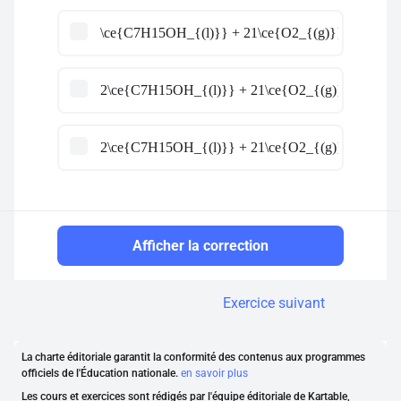
\ce{C7H15OH_{(l)}} + 21\ce{O2_{(g)}} \ce{->} 
2\ce{C7H15OH_{(l)}} + 21\ce{O2_{(g)}} \ce{->}
2\ce{C7H15OH_{(l)}} + 21\ce{O2_{(g)}} \ce{->}
Afficher la correction
Exercice suivant
La charte éditoriale garantit la conformité des contenus aux programmes
officiels de l'Éducation nationale.
en savoir plus
Les cours et exercices sont rédigés par l'équipe éditoriale de Kartable,