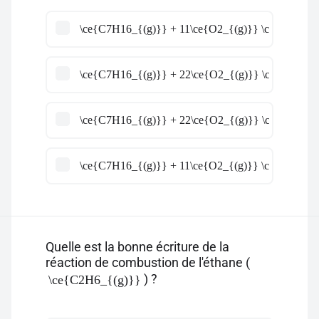
\ce{C7H16_{(g)}} + 11\ce{O2_{(g)}} \ce{->} 10
\ce{C7H16_{(g)}} + 22\ce{O2_{(g)}} \ce{->} 10
\ce{C7H16_{(g)}} + 22\ce{O2_{(g)}} \ce{->} 8\
\ce{C7H16_{(g)}} + 11\ce{O2_{(g)}} \ce{->} 8\c
Quelle est la bonne écriture de la
réaction de combustion de l'éthane (
) ?
\ce{C2H6_{(g)}}