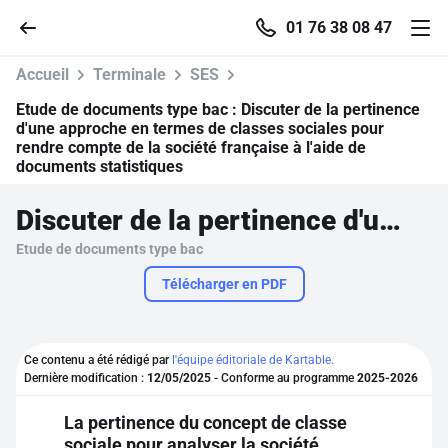
01 76 38 08 47
Accueil
Terminale
SES
Etude de documents type bac :
Discuter de la pertinence
d'une approche en termes de classes sociales pour
rendre compte de la société française à l'aide de
Accueil
documents statistiques
Discuter de la pertinence d'une approche en termes de classes sociales pour rendre compte de la société française à l'aide de documents statistiques
Parcourir
Etude de documents type bac
Recherche
Télécharger en PDF
Se connecter
Ce contenu a été rédigé par
l'équipe éditoriale de Kartable.
Dernière modification :
12/05/2025
- Conforme au programme
2025-2026
S'inscrire gratuitement
La pertinence du concept de classe
Pour profiter de 10 contenus offerts.
sociale pour analyser la société