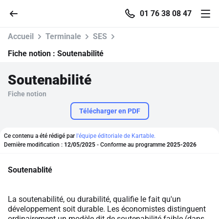
01 76 38 08 47
Accueil
Terminale
SES
Fiche notion :
Soutenabilité
Soutenabilité
Accueil
Fiche notion
Parcourir
Télécharger en PDF
Recherche
Ce contenu a été rédigé par
l'équipe éditoriale de Kartable.
Dernière modification :
12/05/2025
- Conforme au programme
2025-2026
Se connecter
Soutenablité
S'inscrire gratuitement
La soutenabilité, ou durabilité, qualifie le fait qu'un
développement soit durable. Les économistes distinguent
Pour profiter de 10 contenus offerts.
ordinairement un modèle dit de soutenabilité faible (dans