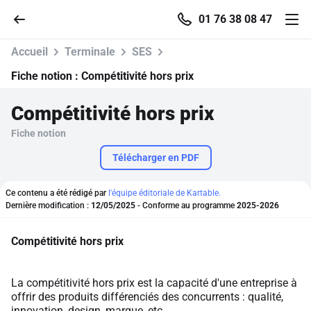
01 76 38 08 47
Accueil
Terminale
SES
Fiche notion :
Compétitivité hors prix
Compétitivité hors prix
Accueil
Fiche notion
Parcourir
Télécharger en PDF
Recherche
Ce contenu a été rédigé par
l'équipe éditoriale de Kartable.
Dernière modification :
12/05/2025
- Conforme au programme
2025-2026
Se connecter
Compétitivité hors prix
S'inscrire gratuitement
La compétitivité hors prix est la capacité d'une entreprise à
offrir des produits différenciés des concurrents : qualité,
Pour profiter de 10 contenus offerts.
innovation, design, marque, etc.