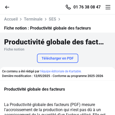
01 76 38 08 47
Accueil
Terminale
SES
Fiche notion :
Productivité globale des facteurs
Productivité globale des facteurs
Accueil
Fiche notion
Parcourir
Télécharger en PDF
Recherche
Ce contenu a été rédigé par
l'équipe éditoriale de Kartable.
Dernière modification :
12/05/2025
- Conforme au programme
2025-2026
Se connecter
Productivité globale des facteurs
S'inscrire gratuitement
La Productivité globale des facteurs (PGF) mesure
l'accroissement de la production qui n'est pas dû à un
Pour profiter de 10 contenus offerts.
accroissement de la quantité d'un facteur utilisé. Elle est