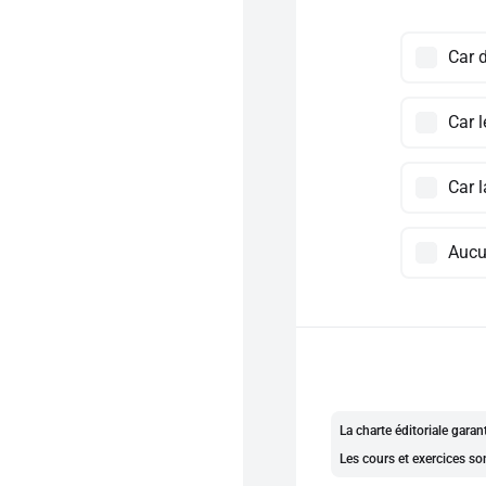
Car 
Car 
Car 
Aucu
La charte éditoriale gara
Les cours et exercices so