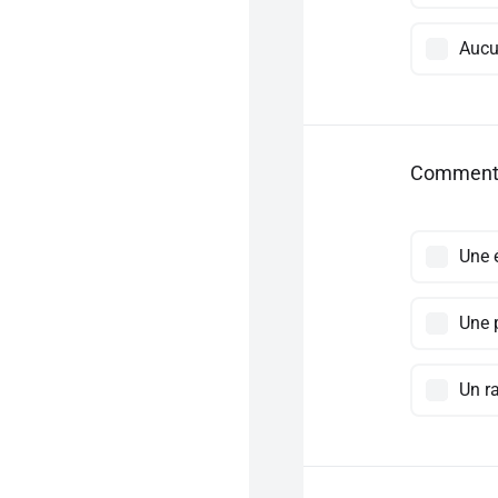
Aucu
Comment a
Une 
Une 
Un r