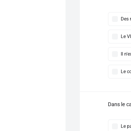
Des r
Le V
Il n'
Le c
Dans le c
Le pa