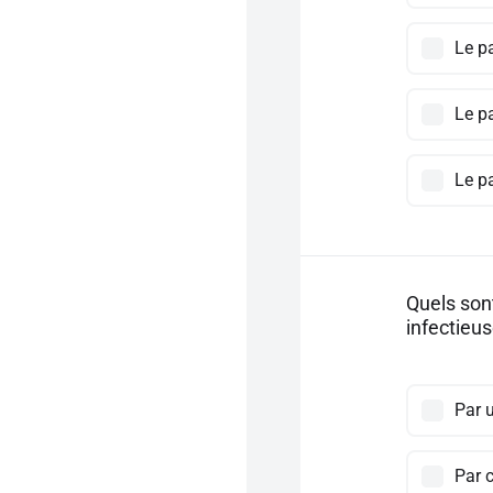
Le p
Le pa
Le p
Quels son
infectieus
Par u
Par 