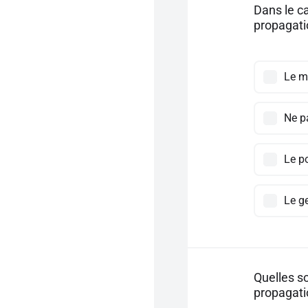
Dans le ca
propagati
Le m
Ne pa
Le p
Le ge
Quelles s
propagati