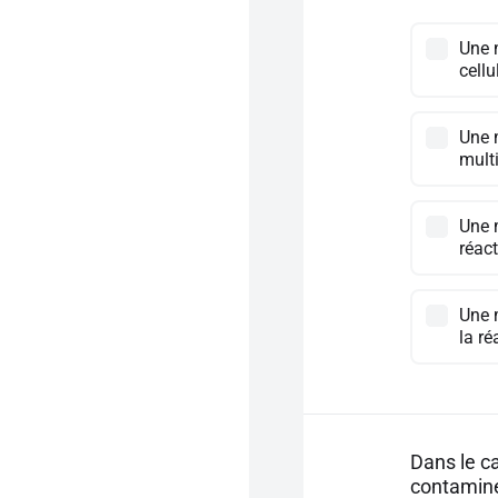
Une m
cellu
Une 
multi
Une m
réact
Une m
la ré
Dans le ca
contamin