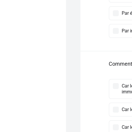
Par 
Par i
Comment e
Car 
immu
Car 
Car l