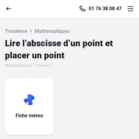
01 76 38 08 47
Troisième
Mathématiques
Lire l’abscisse d’un point et
Accueil
placer un point
Mathématiques Troisième
Parcourir
Recherche
Se connecter
Fiche mémo
S'inscrire gratuitement
Pour profiter de 10 contenus offerts.