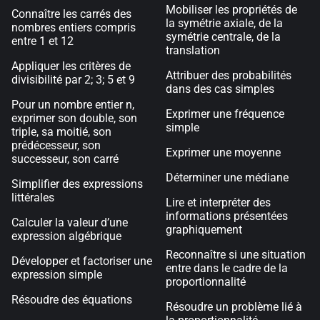
Mobiliser les propriétés de
Connaître les carrés des
la symétrie axiale, de la
nombres entiers compris
symétrie centrale, de la
entre 1 et 12
translation
Appliquer les critères de
Attribuer des probabilités
divisibilité par 2; 3; 5 et 9
dans des cas simples
Pour un nombre entier n,
Exprimer une fréquence
exprimer son double, son
simple
triple, sa moitié, son
prédécesseur, son
Exprimer une moyenne
successeur, son carré
Déterminer une médiane
Simplifier des expressions
littérales
Lire et interpréter des
informations présentées
Calculer la valeur d’une
graphiquement
expression algébrique
Reconnaître si une situation
Développer et factoriser une
entre dans le cadre de la
expression simple
proportionnalité
Résoudre des équations
Résoudre un problème lié à