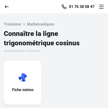
01 76 38 08 47
Troisième
Mathématiques
Connaître la ligne
Accueil
trigonométrique cosinus
Mathématiques Troisième
Parcourir
Recherche
Se connecter
Fiche mémo
S'inscrire gratuitement
Pour profiter de 10 contenus offerts.