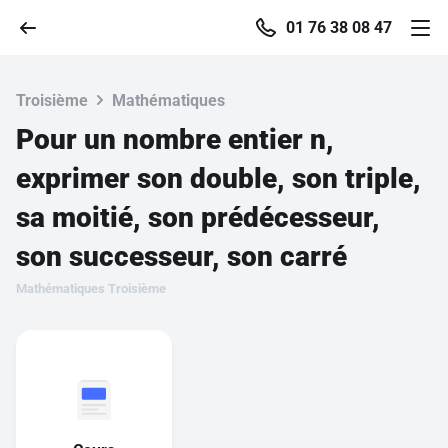
01 76 38 08 47
Troisième
Mathématiques
Pour un nombre entier n,
Accueil
exprimer son double, son triple,
sa moitié, son prédécesseur,
Parcourir
son successeur, son carré
Recherche
Mathématiques Troisième
Se connecter
S'inscrire gratuitement
Pour profiter de 10 contenus offerts.