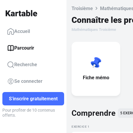
Troisième
Mathématique
Connaître les p
Mathématiques Troisième
Accueil
Parcourir
Recherche
Fiche mémo
Se connecter
S'inscrire gratuitement
Pour profiter de 10 contenus
Comprendre
5
EXER
offerts.
EXERCICE