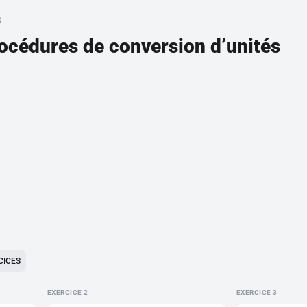
s
rocédures de conversion d’unités
CICES
EXERCICE
EXERCICE