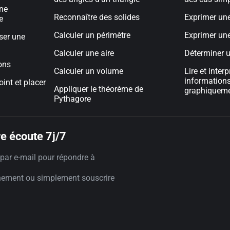
une
Reconnaître des solides
Exprimer un
e
Calculer un périmètre
Exprimer un
ser une
Calculer une aire
Déterminer 
ons
Calculer un volume
Lire et inter
informations
oint et placer
Appliquer le théorème de
graphiquem
Pythagore
e écoute 7j/7
par e-mail pour répondre à
nement ou simplement souscrire