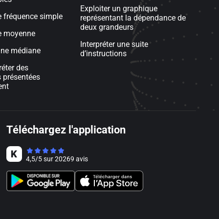
Exploiter un graphique
e fréquence simple
représentant la dépendance de
deux grandeurs
e moyenne
Interpréter une suite
une médiane
d’instructions
préter des
 présentées
ent
Téléchargez l'application
4,5
/
5
sur
20269
avis