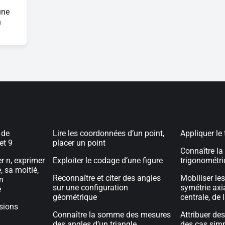
une
n
 de
Lire les coordonnées d’un point,
Appliquer le
 et 9
placer un point
Connaître la 
r n, exprimer
Exploiter le codage d’une figure
trigonométri
, sa moitié,
Reconnaître et citer des angles
Mobiliser les
n
sur une configuration
symétrie axia
é
géométrique
centrale, de 
ssions
Connaître la somme des mesures
Attribuer de
des angles d’un triangle
des cas sim