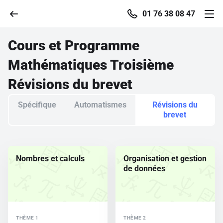
01 76 38 08 47
Cours et Programme
Mathématiques Troisième
Accueil
Révisions du brevet
Spécifique
Automatismes
Révisions du
Parcourir
brevet
Recherche
Nombres et calculs
Organisation et gestion
Se connecter
de données
S'inscrire gratuitement
Pour profiter de 10 contenus offerts.
THÈME 1
THÈME 2