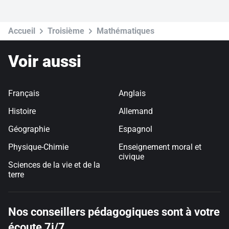
Cours particuliers d'anglais en ligne ou à domicile
Cours particuliers d'espagnol en ligne ou à domicile
Cours particuliers d'allemand en ligne ou à domicile
Accueil
Troisième
Mathématiques
Voir aussi
Français
Anglais
Histoire
Allemand
Géographie
Espagnol
Physique-Chimie
Enseignement moral et
civique
Sciences de la vie et de la
terre
Nos conseillers pédagogiques sont à votre
écoute 7j/7