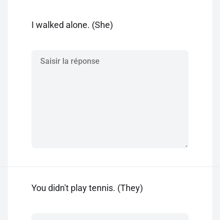
I walked alone. (She)
You didn't play tennis. (They)