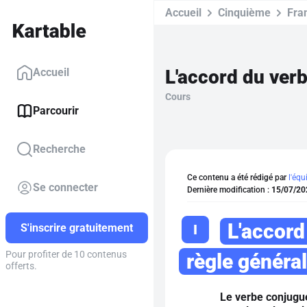
Accueil
Cinquième
Fra
L'accord du verb
Accueil
Cours
Parcourir
Recherche
Ce contenu a été rédigé par
l'équ
Se connecter
Dernière modification :
15/07/20
L'accord 
I
S'inscrire gratuitement
Pour profiter de 10 contenus
règle généra
offerts.
Le verbe conjugu