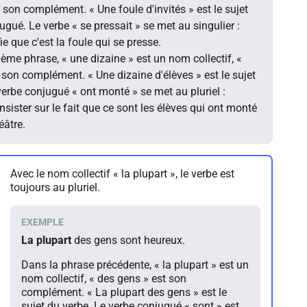
t son complément. « Une foule d'invités » est le sujet
ugué. Le verbe « se pressait » se met au singulier :
fie que c'est la foule qui se presse.
ème phrase, « une dizaine » est un nom collectif, «
t son complément. « Une dizaine d'élèves » est le sujet
verbe conjugué « ont monté » se met au pluriel :
insister sur le fait que ce sont les élèves qui ont monté
éâtre.
Avec le nom collectif « la plupart », le verbe est
toujours au pluriel.
La plupart
des gens sont heureux.
Dans la phrase précédente, « la plupart » est un
nom collectif, « des gens » est son
complément. « La plupart des gens » est le
sujet du verbe. Le verbe conjugué « sont » est