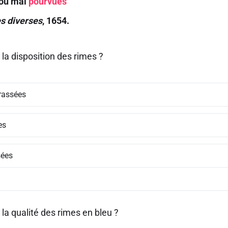
 ou mal
pourvues
s diverses
, 1654.
 la disposition des rimes ?
assées
es
sées
 la qualité des rimes en bleu ?