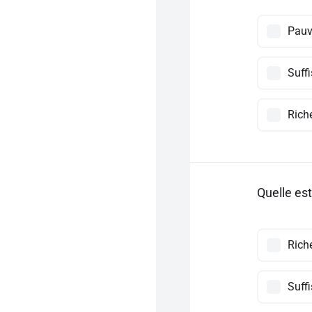
Pauv
Suff
Rich
Quelle est
Rich
Suff