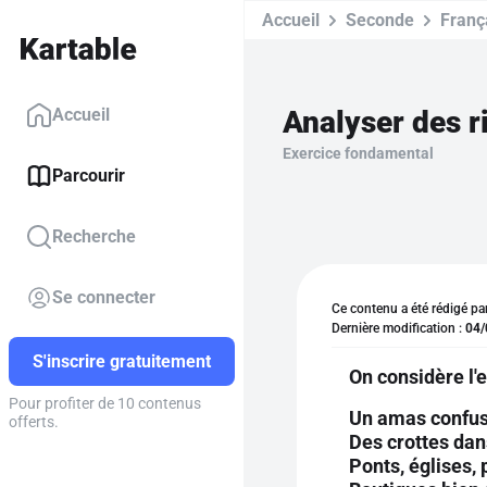
Accueil
Seconde
Franç
Analyser des 
Accueil
Exercice fondamental
Parcourir
Recherche
Se connecter
Ce contenu a été rédigé pa
Dernière modification :
04/
S'inscrire gratuitement
On considère l'
Pour profiter de 10 contenus
Un amas confu
offerts.
Des crottes dan
Ponts, églises, 