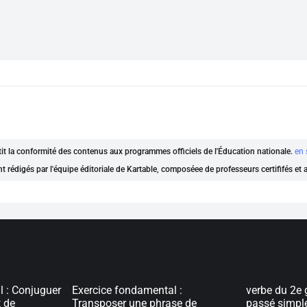
ntit la conformité des contenus aux programmes officiels de l'Éducation nationale.
en 
nt rédigés par l'équipe éditoriale de Kartable, composéee de professeurs certififés et
l : Conjuguer
Exercice fondamental :
verbe du 2e 
t de
Transposer une phrase de
passé simpl