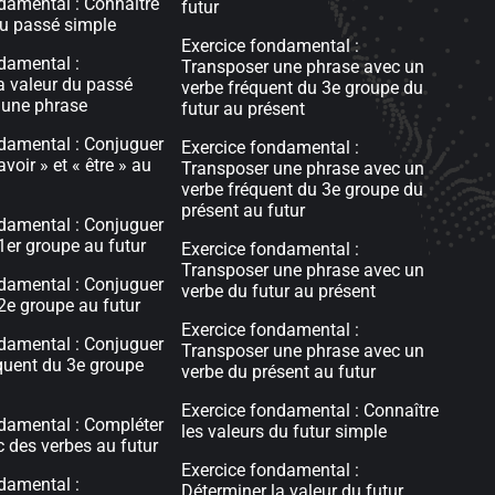
damental : Connaître
futur
du passé simple
Exercice fondamental :
damental :
Transposer une phrase avec un
a valeur du passé
verbe fréquent du 3e groupe du
 une phrase
futur au présent
damental : Conjuguer
Exercice fondamental :
avoir » et « être » au
Transposer une phrase avec un
verbe fréquent du 3e groupe du
présent au futur
damental : Conjuguer
1er groupe au futur
Exercice fondamental :
Transposer une phrase avec un
damental : Conjuguer
verbe du futur au présent
2e groupe au futur
Exercice fondamental :
damental : Conjuguer
Transposer une phrase avec un
quent du 3e groupe
verbe du présent au futur
Exercice fondamental : Connaître
damental : Compléter
les valeurs du futur simple
c des verbes au futur
Exercice fondamental :
damental :
Déterminer la valeur du futur