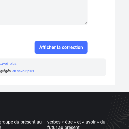
Afficher la correction
savoir plus
 agrégés.
en savoir plus
groupe du présent au
verbes « être » et « avoir » du
e
futur au présent