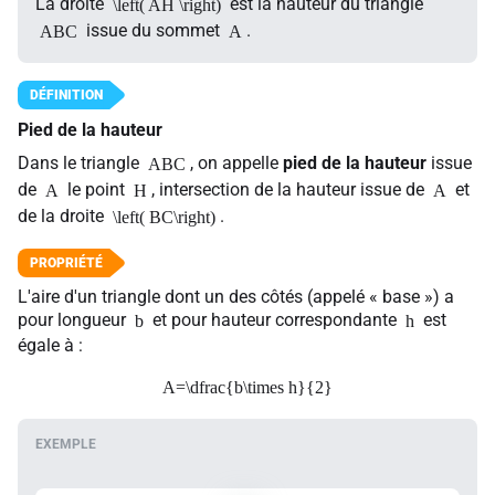
La droite
est la hauteur du triangle
\left( AH \right)
issue du sommet
.
ABC
A
Pied de la hauteur
Dans le triangle
, on appelle
pied de la hauteur
issue
ABC
de
le point
, intersection de la hauteur issue de
et
A
H
A
de la droite
.
\left( BC\right)
L'aire d'un triangle dont un des côtés (appelé « base ») a
pour longueur
et pour hauteur correspondante
est
b
h
égale à :
A=\dfrac{b\times h}{2}