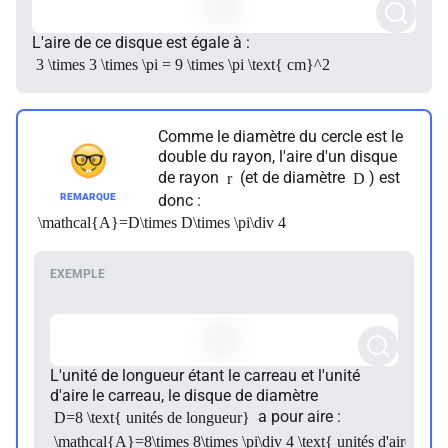
L'aire de ce disque est égale à :
3 \times 3 \times \pi = 9 \times \pi \text{ cm}^2
Comme le diamètre du cercle est le
double du rayon, l'aire d'un disque
de rayon
(et de diamètre
) est
r
D
donc :
\mathcal{A}=D\times D\times \pi\div 4
L'unité de longueur étant le carreau et l'unité
d'aire le carreau, le disque de diamètre
a pour aire :
D=8 \text{ unités de longueur}
\mathcal{A}=8\times 8\times \pi\div 4 \text{ unités d'aire}