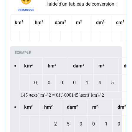
l'aide d'un tableau de conversion :
2
2
2
2
2
2
km
hm
dam
m
dm
cm
2
2
2
2
km
hm
dam
m
dm
0,
0
0
0
1
4
5
145 \text{ m}^2 = 0{,}000145 \text{ km}^2
2
2
2
2
2
km
hm
dam
m
dm
2
5
0
0
1
0