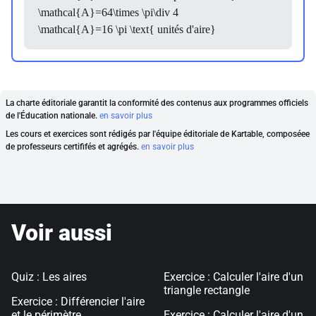
\mathcal{A}=64\times \pi\div 4
\mathcal{A}=16 \pi \text{ unités d'aire}
La charte éditoriale garantit la conformité des contenus aux programmes officiels
de l'Éducation nationale.
en savoir plus
Les cours et exercices sont rédigés par l'équipe éditoriale de Kartable, composéee
de professeurs certififés et agrégés.
en savoir plus
Voir aussi
Quiz : Les aires
Exercice : Calculer l'aire d'un
triangle rectangle
Exercice : Différencier l'aire
et le périmètre
Exercice : Calculer l'aire d'un