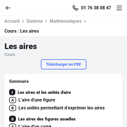
01 76 38 08 47
Accueil
Sixième
Mathématiques
Cours :
Les aires
Les aires
Accueil
Cours
Parcourir
Télécharger en PDF
Recherche
Sommaire
Les aires et les unités d'aire
I
Se connecter
L'aire d'une figure
A
Les unités permettant d'exprimer les aires
B
S'inscrire gratuitement
Les aires des figures usuelles
II
Pour profiter de 10 contenus offerts.
L'aire d'un carré
A