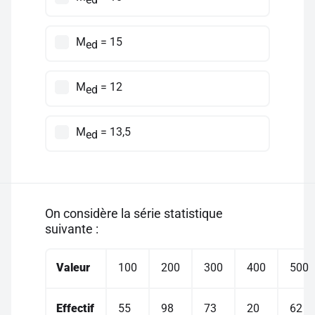
M
= 15
ed
M
= 12
ed
M
= 13,5
ed
On considère la série statistique
suivante :
Valeur
100
200
300
400
500
Effectif
55
98
73
20
62