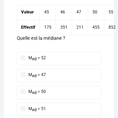
Valeur
45
46
47
50
55
Effectif
175
351
211
455
852
Quelle est la médiane ?
M
= 52
ed
M
= 47
ed
M
= 50
ed
M
= 51
ed