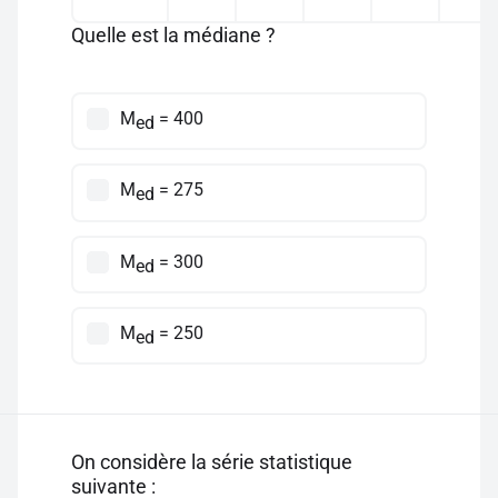
Quelle est la médiane ?
M
= 400
ed
M
= 275
ed
M
= 300
ed
M
= 250
ed
On considère la série statistique
suivante :