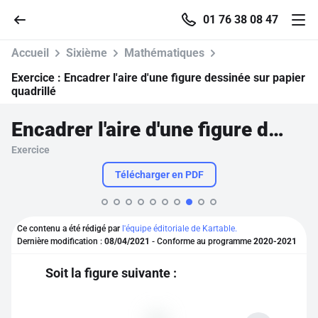
01 76 38 08 47
Accueil
Sixième
Mathématiques
Exercice :
Encadrer l'aire d'une figure dessinée sur papier
quadrillé
Accueil
Encadrer l'aire d'une figure dessinée sur papier quadrillé
Exercice
Parcourir
Télécharger en PDF
Recherche
Ce contenu a été rédigé par
l'équipe éditoriale de Kartable.
Se connecter
Dernière modification :
08/04/2021
- Conforme au programme
2020-2021
Soit la figure suivante :
S'inscrire gratuitement
Pour profiter de 10 contenus offerts.