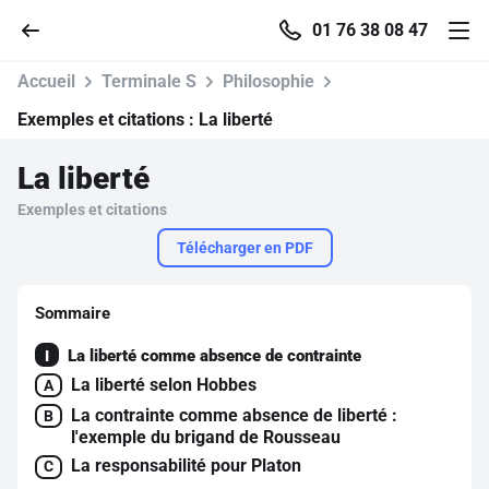
01 76 38 08 47
Accueil
Terminale S
Philosophie
Exemples et citations :
La liberté
La liberté
Accueil
Exemples et citations
Parcourir
Télécharger en PDF
Recherche
Sommaire
La liberté comme absence de contrainte
I
Se connecter
La liberté selon Hobbes
A
La contrainte comme absence de liberté :
B
S'inscrire gratuitement
l'exemple du brigand de Rousseau
La responsabilité pour Platon
C
Pour profiter de 10 contenus offerts.