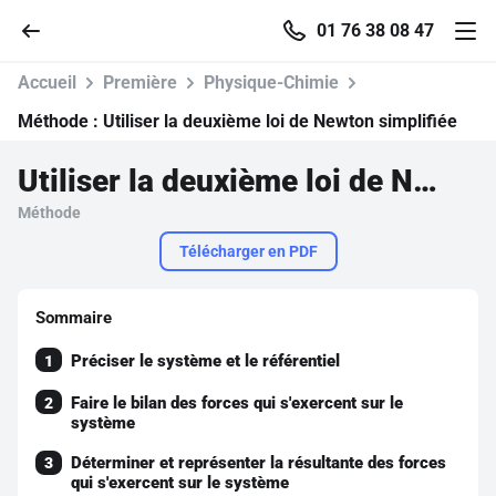
01 76 38 08 47
Accueil
Première
Physique-Chimie
Méthode :
Utiliser la deuxième loi de Newton simplifiée
Utiliser la deuxième loi de Newton simplifiée
Accueil
Méthode
Parcourir
Télécharger en PDF
Recherche
Sommaire
Préciser le système et le référentiel
1
Se connecter
Faire le bilan des forces qui s'exercent sur le
2
système
S'inscrire gratuitement
Déterminer et représenter la résultante des forces
3
Pour profiter de 10 contenus offerts.
qui s'exercent sur le système