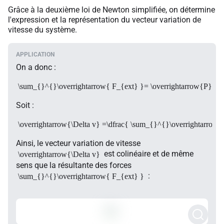
Grâce à la deuxième loi de Newton simplifiée, on détermine
l'expression et la représentation du vecteur variation de
vitesse du système.
On a donc :
\sum_{}^{}\overrightarrow{ F_{ext} }= \overrightarrow{P} + \o
Soit :
\overrightarrow{\Delta v} =\dfrac{ \sum_{}^{}\overrightarrow{
Ainsi, le vecteur variation de vitesse
est colinéaire et de même
\overrightarrow{\Delta v}
sens que la résultante des forces
:
\sum_{}^{}\overrightarrow{ F_{ext} }