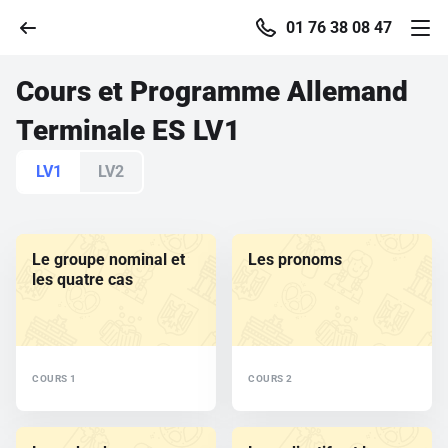
01 76 38 08 47
Cours et Programme
Allemand
Terminale ES LV1
Accueil
LV1
LV2
Parcourir
Le groupe nominal et
Les pronoms
Recherche
les quatre cas
Se connecter
COURS 1
COURS 2
S'inscrire gratuitement
Pour profiter de 10 contenus offerts.