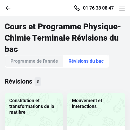
01 76 38 08 47
Cours et Programme
Physique-
Chimie Terminale Révisions du
Accueil
bac
Programme de l'année
Révisions du bac
Parcourir
Recherche
Révisions
3
Se connecter
Constitution et
Mouvement et
transformations de la
interactions
matière
S'inscrire gratuitement
Pour profiter de 10 contenus offerts.