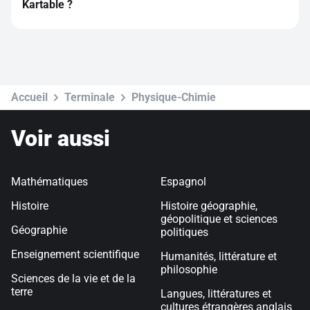
Kartable ?
Cours particuliers de maths en ligne ou à domicile
Cours particuliers de français en ligne ou à domicile
Cours particuliers d'histoire en ligne ou à domicile
Cours particuliers d'anglais en ligne ou à domicile
Cours particuliers d'espagnol en ligne ou à domicile
Cours particuliers d'allemand en ligne ou à domicile
Accueil
Terminale
Physique-Chimie
Voir aussi
Mathématiques
Espagnol
Histoire
Histoire géographie,
géopolitique et sciences
Géographie
politiques
Enseignement scientifique
Humanités, littérature et
philosophie
Sciences de la vie et de la
terre
Langues, littératures et
cultures étrangères anglais