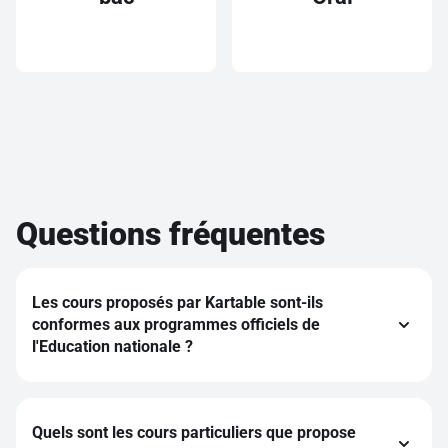
Questions fréquentes
Les cours proposés par Kartable sont-ils
conformes aux programmes officiels de
l'Education nationale ?
L'intégralité des cours sur Kartable est rédigée par des
professeurs de l'Éducation nationale et est conforme
au programme en vigueur, incluant la réforme du lycée
de l'année 2019-2020.
Quels sont les cours particuliers que propose