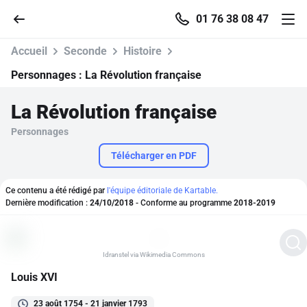
01 76 38 08 47
Accueil
Seconde
Histoire
Personnages :
La Révolution française
La Révolution française
Accueil
Personnages
Parcourir
Télécharger en PDF
Recherche
Ce contenu a été rédigé par
l'équipe éditoriale de Kartable.
Dernière modification :
24/10/2018
- Conforme au programme
2018-2019
Se connecter
Idranstel via Wikimedia Commons
S'inscrire gratuitement
Louis XVI
Pour profiter de 10 contenus offerts.
23 août 1754 - 21 janvier 1793