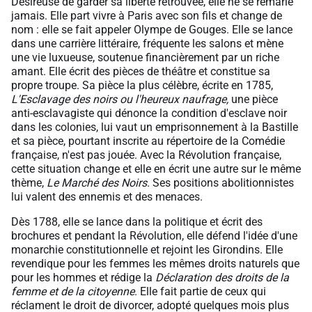
Désireuse de garder sa liberté retrouvée, elle ne se remarie
jamais. Elle part vivre à Paris avec son fils et change de
nom : elle se fait appeler Olympe de Gouges. Elle se lance
dans une carrière littéraire, fréquente les salons et mène
une vie luxueuse, soutenue financièrement par un riche
amant. Elle écrit des pièces de théâtre et constitue sa
propre troupe. Sa pièce la plus célèbre, écrite en 1785,
L'Esclavage des noirs ou l'heureux naufrage,
une pièce
anti-esclavagiste qui dénonce la condition d'esclave noir
dans les colonies, lui vaut un emprisonnement à la Bastille
et sa pièce, pourtant inscrite au répertoire de la Comédie
française, n'est pas jouée. Avec la Révolution française,
cette situation change et elle en écrit une autre sur le même
thème,
Le Marché des Noirs
. Ses positions abolitionnistes
lui valent des ennemis et des menaces.
Dès 1788, elle se lance dans la politique et écrit des
brochures et pendant la Révolution, elle défend l'idée d'une
monarchie constitutionnelle et rejoint les Girondins. Elle
revendique pour les femmes les mêmes droits naturels que
pour les hommes et rédige la
Déclaration des droits de la
femme et de la citoyenne
. Elle fait partie de ceux qui
réclament le droit de divorcer, adopté quelques mois plus