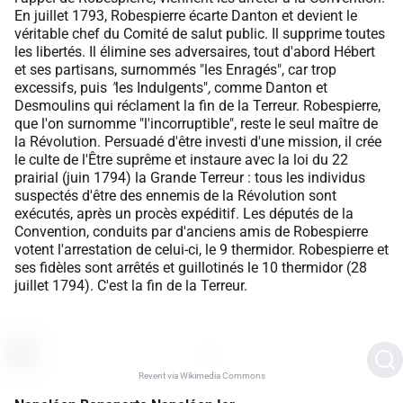
En juillet 1793, Robespierre écarte Danton et devient le
véritable chef du Comité de salut public. Il supprime toutes
les libertés. Il élimine ses adversaires, tout d'abord Hébert
et ses partisans, surnommés "les Enragés", car trop
excessifs, puis
"
les Indulgents"
,
comme Danton et
Desmoulins qui réclament la fin de la Terreur. Robespierre,
que l'on surnomme "l'incorruptible", reste le seul maître de
la Révolution. Persuadé d'être investi d'une mission, il crée
le culte de l'Être suprême et instaure avec la loi du 22
prairial (juin 1794) la Grande Terreur : tous les individus
suspectés d'être des ennemis de la Révolution sont
exécutés, après un procès expéditif. Les députés de la
Convention, conduits par d'anciens amis de Robespierre
votent l'arrestation de celui-ci, le 9 thermidor. Robespierre et
ses fidèles sont arrêtés et guillotinés le 10 thermidor (28
juillet 1794). C'est la fin de la Terreur.
Revent via Wikimedia Commons