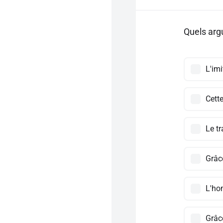
Quels argu
L'imi
Cette
Le t
Grâc
L'ho
Grâce