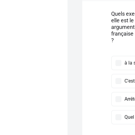
Quels exem
elle est l
argument d
française 
?
à la 
C'es
Arrêt
Quel 