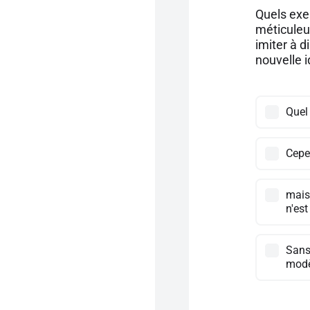
Quels exe
méticuleux
imiter à d
nouvelle i
Quel 
Cepen
mais
n'est
Sans 
modèl