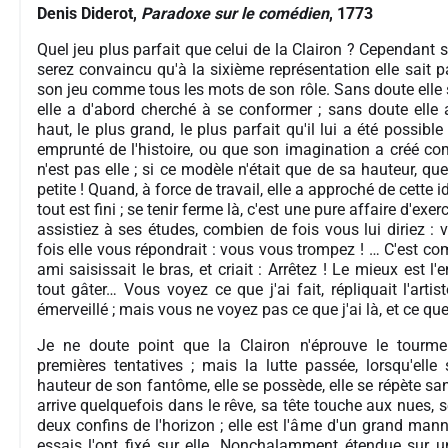
Denis Diderot,
Paradoxe sur le comédien
, 1773
Quel jeu plus parfait que celui de la Clairon ? Cependant su
serez convaincu qu'à la sixième représentation elle sait p
son jeu comme tous les mots de son rôle. Sans doute elle 
elle a d'abord cherché à se conformer ; sans doute elle
haut, le plus grand, le plus parfait qu'il lui a été possibl
emprunté de l'histoire, ou que son imagination a créé 
n'est pas elle ; si ce modèle n'était que de sa hauteur, que
petite ! Quand, à force de travail, elle a approché de cette id
tout est fini ; se tenir ferme là, c'est une pure affaire d'exe
assistiez à ses études, combien de fois vous lui diriez :
fois elle vous répondrait : vous vous trompez ! … C'est 
ami saisissait le bras, et criait : Arrêtez ! Le mieux est l
tout gâter… Vous voyez ce que j'ai fait, répliquait l'arti
émerveillé ; mais vous ne voyez pas ce que j'ai là, et ce que
Je ne doute point que la Clairon n'éprouve le tour
premières tentatives ; mais la lutte passée, lorsqu'elle
hauteur de son fantôme, elle se possède, elle se répète 
arrive quelquefois dans le rêve, sa tête touche aux nues, 
deux confins de l'horizon ; elle est l'âme d'un grand mann
essais l'ont fixé sur elle. Nonchalamment étendue sur u