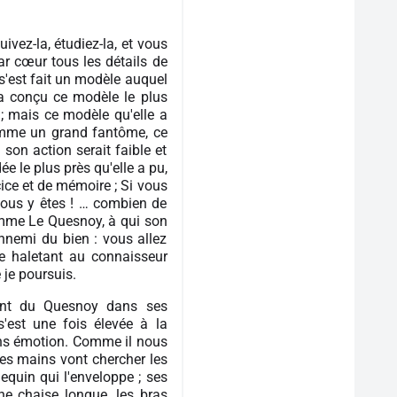
ivez-la, étudiez-la, et vous
ar cœur tous les détails de
s'est fait un modèle auquel
 a conçu ce modèle le plus
e ; mais ce modèle qu'elle a
comme un grand fantôme, ce
 son action serait faible et
ée le plus près qu'elle a pu,
rcice et de mémoire ; Si vous
 vous y êtes ! … combien de
comme Le Quesnoy, à qui son
'ennemi du bien : vous allez
ste haletant au connaisseur
 je poursuis.
ment du Quesnoy dans ses
 s'est une fois élevée à la
sans émotion. Comme il nous
ses mains vont chercher les
equin qui l'enveloppe ; ses
ne chaise longue, les bras