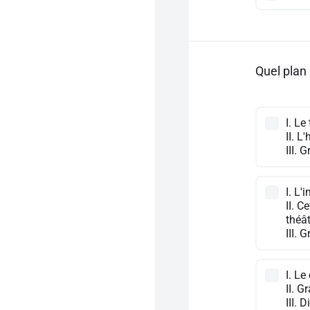
Quel plan 
I. Le
II. 
III. 
I. L'
II. C
théât
III. 
I. L
II. G
III. 