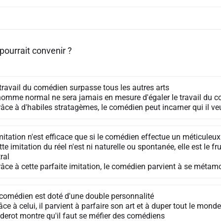
pourrait convenir ?
 travail du comédien surpasse tous les autres arts
L'homme normal ne sera jamais en mesure d'égaler le travail du 
Grâce à d'habiles stratagèmes, le comédien peut incarner qui il ve
imitation n'est efficace que si le comédien effectue un méticuleu
ette imitation du réel n'est ni naturelle ou spontanée, elle est le fru
ral
Grâce à cette parfaite imitation, le comédien parvient à se métam
e comédien est doté d'une double personnalité
râce à celui, il parvient à parfaire son art et à duper tout le monde
Diderot montre qu'il faut se méfier des comédiens