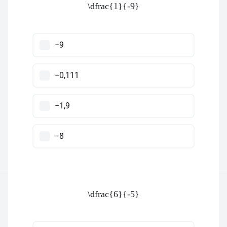
\dfrac{1}{-9}
−9
−0,111
−1,9
−8
\dfrac{6}{-5}