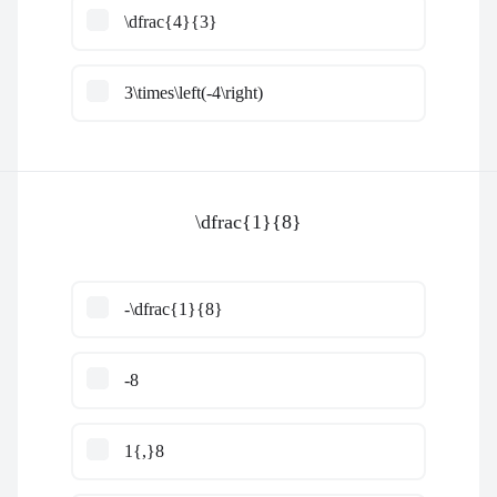
\dfrac{4}{3}
3\times\left(-4\right)
\dfrac{1}{8}
-\dfrac{1}{8}
-8
1{,}8