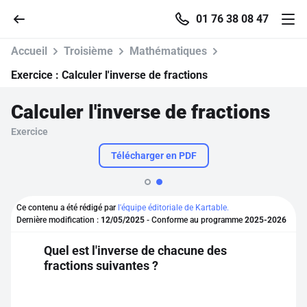
01 76 38 08 47
Accueil
Troisième
Mathématiques
Exercice :
Calculer l'inverse de fractions
Calculer l'inverse de fractions
Accueil
Exercice
Parcourir
Télécharger en PDF
Recherche
Ce contenu a été rédigé par
l'équipe éditoriale de Kartable.
Dernière modification :
12/05/2025
- Conforme au programme
2025-2026
Se connecter
Quel est l'inverse de chacune des
fractions suivantes ?
S'inscrire gratuitement
Pour profiter de 10 contenus offerts.