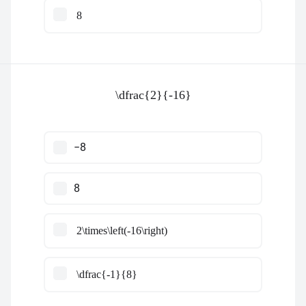
8
\dfrac{2}{-16}
−8
8
2\times\left(-16\right)
\dfrac{-1}{8}