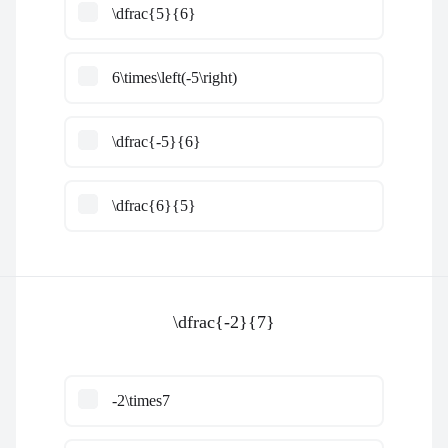
\dfrac{5}{6}
6\times\left(-5\right)
\dfrac{-5}{6}
\dfrac{6}{5}
\dfrac{-2}{7}
-2\times7