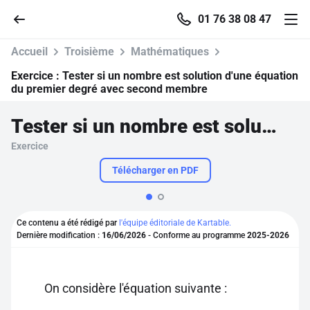
01 76 38 08 47
Accueil
Troisième
Mathématiques
Exercice :
Tester si un nombre est solution d'une équation
du premier degré avec second membre
Accueil
Tester si un nombre est solution d'une équation du premier degré avec second membre
Exercice
Parcourir
Télécharger en PDF
Recherche
Ce contenu a été rédigé par
l'équipe éditoriale de Kartable.
Se connecter
Dernière modification :
16/06/2026
- Conforme au programme
2025-2026
S'inscrire gratuitement
On considère l'équation suivante :
Pour profiter de 10 contenus offerts.