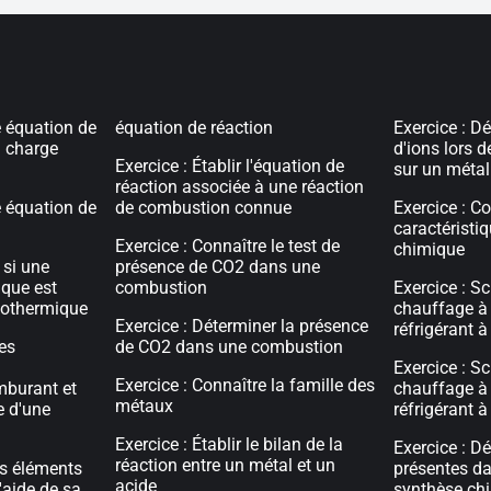
e équation de
équation de réaction
Exercice : D
a charge
d'ions lors d
Exercice : Établir l'équation de
sur un métal 
réaction associée à une réaction
e équation de
de combustion connue
Exercice : Co
caractéristi
Exercice : Connaître le test de
chimique
 si une
présence de CO2 dans une
ique est
combustion
Exercice : S
xothermique
chauffage à 
Exercice : Déterminer la présence
réfrigérant à 
les
de CO2 dans une combustion
Exercice : S
Exercice : Connaître la famille des
mburant et
chauffage à 
métaux
e d'une
réfrigérant à
Exercice : Établir le bilan de la
Exercice : D
réaction entre un métal et un
les éléments
présentes da
acide
'aide de sa
synthèse chi