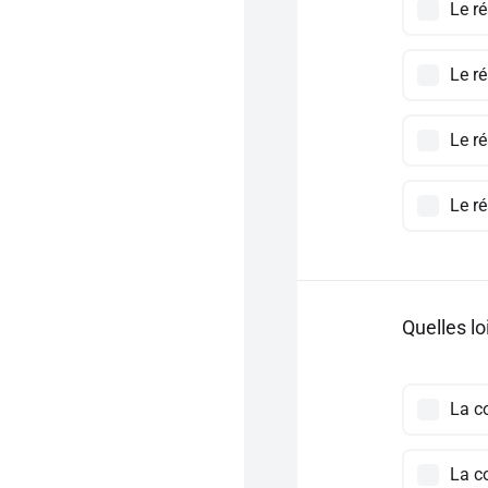
Le ré
Le r
Le ré
Le ré
Quelles lo
La c
La c