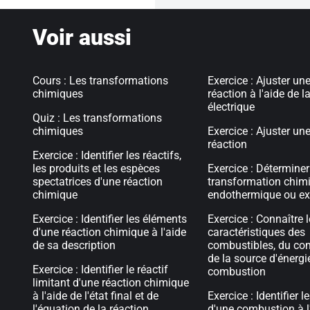
Voir aussi
Cours : Les transformations
Exercice : Ajuster un
chimiques
réaction à l'aide de l
électrique
Quiz : Les transformations
chimiques
Exercice : Ajuster un
réaction
Exercice : Identifier les réactifs,
les produits et les espèces
Exercice : Déterminer
spectatrices d'une réaction
transformation chim
chimique
endothermique ou e
Exercice : Identifier les éléments
Exercice : Connaître 
d'une réaction chimique à l'aide
caractéristiques des
de sa description
combustibles, du co
de la source d'énergi
Exercice : Identifier le réactif
combustion
limitant d'une réaction chimique
à l'aide de l'état final et de
Exercice : Identifier 
l'équation de la réaction
d'une combustion à l