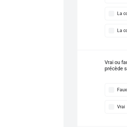
La c
La c
Vrai ou f
précède s
Faux
Vrai