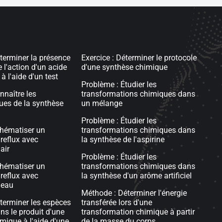
éterminer la présence
Exercice : Déterminer le protocole
e l'action d'un acide
d'une synthèse chimique
à l'aide d'un test
Problème : Étudier les
nnaître les
transformations chimiques dans
ques de la synthèse
un mélange
Problème : Étudier les
chématiser un
transformations chimiques dans
reflux avec
la synthèse de l'aspirine
air
Problème : Étudier les
chématiser un
transformations chimiques dans
reflux avec
la synthèse d'un arôme artificiel
 eau
Méthode : Déterminer l'énergie
éterminer les espèces
transférée lors d'une
ns le produit d'une
transformation chimique à partir
mique à l'aide d'une
de la masse du corps