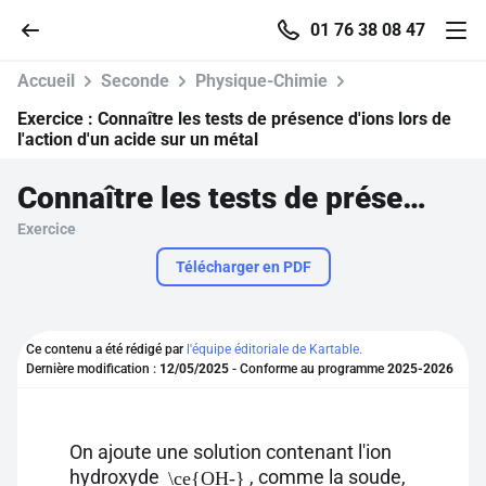
01 76 38 08 47
Accueil
Seconde
Physique-Chimie
Exercice :
Connaître les tests de présence d'ions lors de
l'action d'un acide sur un métal
Accueil
Connaître les tests de présence d'ions lors de l'action d'un acide sur un métal
Exercice
Parcourir
Télécharger en PDF
Recherche
Ce contenu a été rédigé par
l'équipe éditoriale de Kartable.
Se connecter
Dernière modification :
12/05/2025
- Conforme au programme
2025-2026
S'inscrire gratuitement
On ajoute une solution contenant l'ion
Pour profiter de 10 contenus offerts.
hydroxyde
, comme la soude,
\ce{OH-}