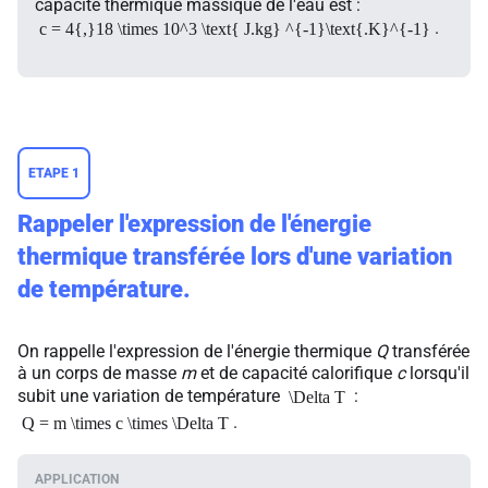
capacité thermique massique de l'eau est :
.
c = 4{,}18 \times 10^3 \text{ J.kg} ^{-1}\text{.K}^{-1}
ETAPE 1
Rappeler l'expression de l'énergie
thermique transférée lors d'une variation
de température.
On rappelle l'expression de l'énergie thermique
Q
transférée
à un corps de masse
m
et de capacité calorifique
c
lorsqu'il
subit une variation de température
:
\Delta T
.
Q = m \times c \times \Delta T