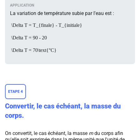
La variation de température subie par l'eau est :
\Delta T = T_{finale} - T_{initiale}
\Delta T = 90 - 20
\Delta T = 70\text{°C}
ETAPE 4
Convertir, le cas échéant, la masse du
corps.
On convertit, le cas échéant, la masse
m
du corps afin
qu'elle soit exprimée dans la même unité que l'unité de