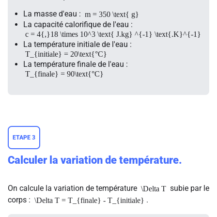
La masse d'eau :
m = 350 \text{ g}
La capacité calorifique de l'eau :
c = 4{,}18 \times 10^3 \text{ J.kg} ^{-1} \text{.K}^{-1}
La température initiale de l'eau :
T_{initiale} = 20\text{°C}
La température finale de l'eau :
T_{finale} = 90\text{°C}
ETAPE 3
Calculer la variation de température.
On calcule la variation de température
subie par le
\Delta T
corps :
.
\Delta T = T_{finale} - T_{initiale}