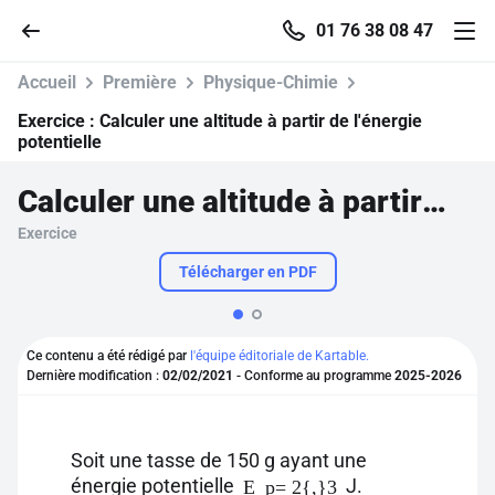
01 76 38 08 47
Accueil
Première
Physique-Chimie
Exercice :
Calculer une altitude à partir de l'énergie
potentielle
Accueil
Calculer une altitude à partir de l'énergie potentielle
Exercice
Parcourir
Télécharger en PDF
Recherche
Ce contenu a été rédigé par
l'équipe éditoriale de Kartable.
Se connecter
Dernière modification :
02/02/2021
- Conforme au programme
2025-2026
S'inscrire gratuitement
Soit une tasse de 150 g ayant une
Pour profiter de 10 contenus offerts.
énergie potentielle
J.
E_p= 2{,}3