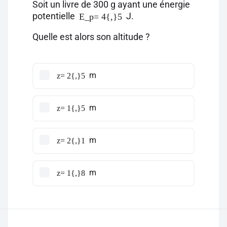
Soit un livre de 300 g ayant une énergie
potentielle
J.
E_p= 4{,}5
Quelle est alors son altitude ?
m
z= 2{,}5
m
z= 1{,}5
m
z= 2{,}1
m
z= 1{,}8