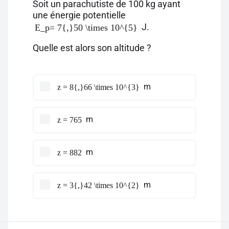
Soit un parachutiste de 100 kg ayant
une énergie potentielle
J.
E_p= 7{,}50 \times 10^{5}
Quelle est alors son altitude ?
m
z = 8{,}66 \times 10^{3}
m
z = 765
m
z = 882
m
z = 3{,}42 \times 10^{2}