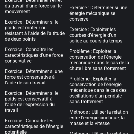
Exercice : Déterminer l'effet
du travail d'une force sur le
Exercice : Déterminer si une
mouvement
énergie mécanique se
conserve
Exercice : Déterminer si le
poids est moteur ou
Exercice : Exploiter les
résistant à l'aide de l'altitude
courbes d'énergie d'un
de deux points
solide au cours du temps
Exercice : Connaître les
Problème : Exploiter la
caractéristiques d'une force
conservation de l'énergie
conservative
mécanique dans le cas de la
chute libre sans frottement
Exercice : Déterminer si une
force est conservative à
Problème : Exploiter la
l'aide de son travail
conservation de l'énergie
mécanique dans le cas des
Exercice : Déterminer si le
oscillations d'un pendule
poids est conservatif à
sans frottement
l'aide de l'expression du
travail
Méthode : Utiliser la relation
entre l’énergie cinétique, la
Exercice : Connaître les
masse et la vitesse
caractéristiques de l'énergie
potentielle
Méthode : Utiliser la relation