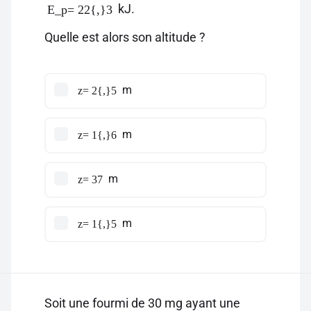
kJ.
E_p= 22{,}3
Quelle est alors son altitude ?
m
z= 2{,}5
m
z= 1{,}6
m
z= 37
m
z= 1{,}5
Soit une fourmi de 30 mg ayant une