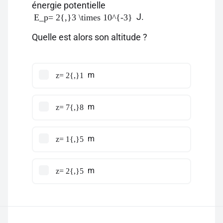
énergie potentielle
J.
E_p= 2{,}3 \times 10^{-3}
Quelle est alors son altitude ?
m
z= 2{,}1
m
z= 7{,}8
m
z= 1{,}5
m
z= 2{,}5