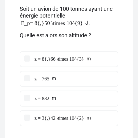
Soit un avion de 100 tonnes ayant une
énergie potentielle
J.
E_p= 8{,}50 \times 10^{9}
Quelle est alors son altitude ?
m
z = 8{,}66 \times 10^{3}
m
z = 765
m
z = 882
m
z = 3{,}42 \times 10^{2}