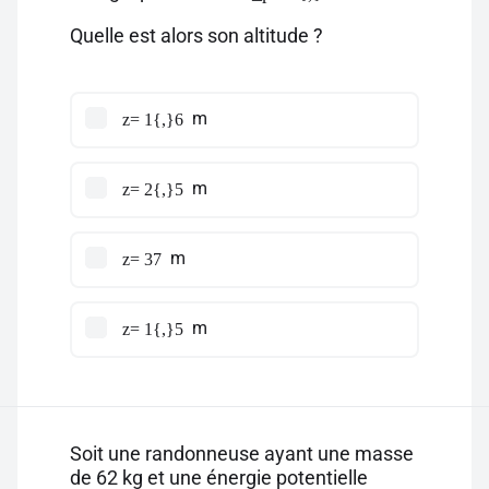
Quelle est alors son altitude ?
m
z= 1{,}6
m
z= 2{,}5
m
z= 37
m
z= 1{,}5
Soit une randonneuse ayant une masse
de 62 kg et une énergie potentielle