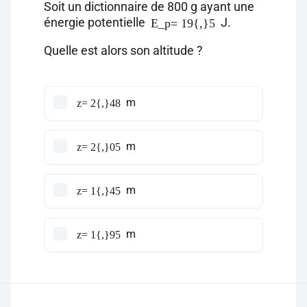
Soit un dictionnaire de 800 g ayant une
énergie potentielle
J.
E_p= 19{,}5
Quelle est alors son altitude ?
m
z= 2{,}48
m
z= 2{,}05
m
z= 1{,}45
m
z= 1{,}95