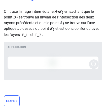
On trace l'image intermédiaire
A
B
en sachant que le
1
1
point
B
se trouve au niveau de l'intersection des deux
1
rayons précédents et que le point
A
se trouve sur l'axe
1
optique au-dessus du point
B
et est donc confondu avec
1
les foyers
et
.
F_1'
F_2
ETAPE 5