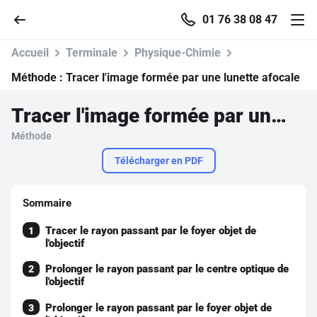
01 76 38 08 47
Accueil
Terminale
Physique-Chimie
Méthode :
Tracer l'image formée par une lunette afocale
Tracer l'image formée par une lunette afocale
Accueil
Méthode
Parcourir
Télécharger en PDF
Recherche
Sommaire
Tracer le rayon passant par le foyer objet de
1
Se connecter
l'objectif
Prolonger le rayon passant par le centre optique de
2
S'inscrire gratuitement
l'objectif
Pour profiter de 10 contenus offerts.
Prolonger le rayon passant par le foyer objet de
3