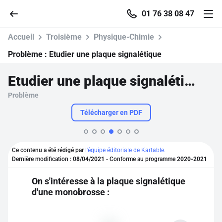
01 76 38 08 47
Accueil
Troisième
Physique-Chimie
Problème :
Etudier une plaque signalétique
Etudier une plaque signalétique
Accueil
Problème
Parcourir
Télécharger en PDF
Recherche
Ce contenu a été rédigé par
l'équipe éditoriale de Kartable.
Dernière modification :
08/04/2021
- Conforme au programme
2020-2021
Se connecter
On s'intéresse à la plaque signalétique
d'une monobrosse :
S'inscrire gratuitement
Pour profiter de 10 contenus offerts.