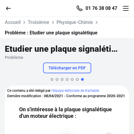
01 76 38 08 47
Accueil
Troisième
Physique-Chimie
Problème :
Etudier une plaque signalétique
Etudier une plaque signalétique
Accueil
Problème
Parcourir
Télécharger en PDF
Recherche
Ce contenu a été rédigé par
l'équipe éditoriale de Kartable.
Dernière modification :
08/04/2021
- Conforme au programme
2020-2021
Se connecter
On s'intéresse à la plaque signalétique
d'un moteur électrique :
S'inscrire gratuitement
Pour profiter de 10 contenus offerts.