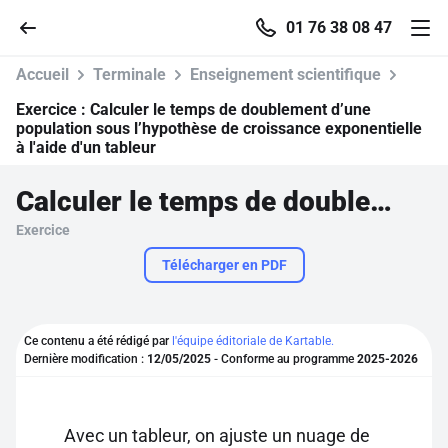
01 76 38 08 47
Accueil
Terminale
Enseignement scientifique
Exercice :
Calculer le temps de doublement d’une
population sous l’hypothèse de croissance exponentielle
à l'aide d'un tableur
Accueil
Calculer le temps de doublement d’une population sous l’hypothèse de croissance exponentielle à l'aide d'un tableur
Parcourir
Exercice
Télécharger en PDF
Recherche
Se connecter
Ce contenu a été rédigé par
l'équipe éditoriale de Kartable.
Dernière modification :
12/05/2025
- Conforme au programme
2025-2026
S'inscrire gratuitement
Pour profiter de 10 contenus offerts.
Avec un tableur, on ajuste un nuage de