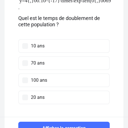
y=4{,}00.10^{-17}\times\exp\left(0{,}0069 \times x
.
Quel est le temps de doublement de
cette population ?
10 ans
70 ans
100 ans
20 ans