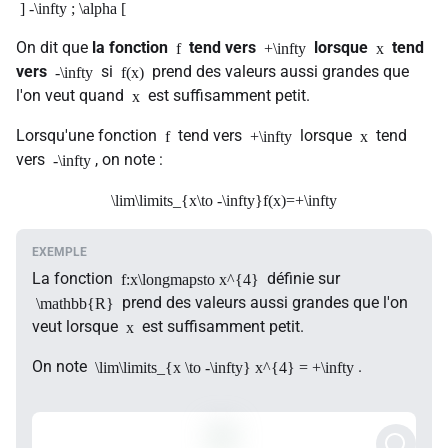
] -\infty ; \alpha [
On dit que
la fonction
tend vers
lorsque
tend
f
+\infty
x
vers
si
prend des valeurs aussi grandes que
-\infty
f(x)
l'on veut quand
est suffisamment petit.
x
Lorsqu'une fonction
tend vers
lorsque
tend
f
+\infty
x
vers
, on note :
-\infty
\lim\limits_{x\to -\infty}f(x)=+\infty
La fonction
définie sur
f:x\longmapsto x^{4}
prend des valeurs aussi grandes que l'on
\mathbb{R}
veut lorsque
est suffisamment petit.
x
On note
.
\lim\limits_{x \to -\infty} x^{4} = +\infty