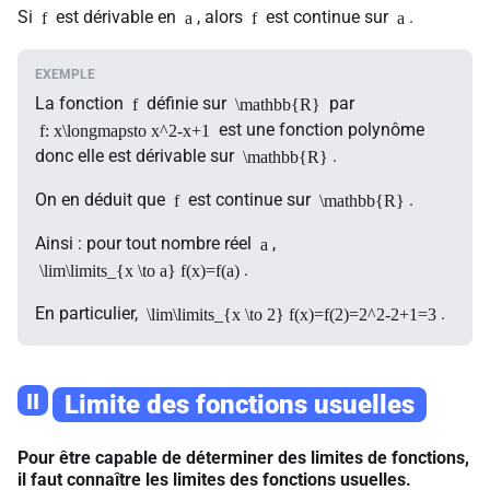
Si
est dérivable en
, alors
est continue sur
.
f
a
f
a
La fonction
définie sur
par
f
\mathbb{R}
est une fonction polynôme
f: x\longmapsto x^2-x+1
donc elle est dérivable sur
.
\mathbb{R}
On en déduit que
est continue sur
.
f
\mathbb{R}
Ainsi : pour tout nombre réel
,
a
.
\lim\limits_{x \to a} f(x)=f(a)
En particulier,
.
\lim\limits_{x \to 2} f(x)=f(2)=2^2-2+1=3
II
Limite des fonctions usuelles
Pour être capable de déterminer des limites de fonctions,
il faut connaître les limites des fonctions usuelles.