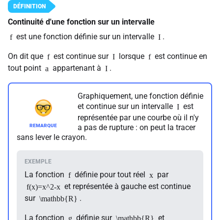
Continuité d'une fonction sur un intervalle
est une fonction définie sur un intervalle
.
f
I
On dit que
est continue sur
lorsque
est continue en
f
I
f
tout point
appartenant à
.
a
I
Graphiquement, une fonction définie
et continue sur un intervalle
est
I
représentée par une courbe où il n'y
a pas de rupture : on peut la tracer
sans lever le crayon.
La fonction
définie pour tout réel
par
f
x
et représentée à gauche est continue
f(x)=x^2-x
sur
.
\mathbb{R}
La fonction
définie sur
et
g
\mathbb{R}