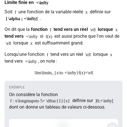
Limite finie en
+\infty
Soit
une fonction de la variable réelle
définie sur
f
x
.
] \alpha ; +\infty[
On dit que la
fonction
tend vers un réel
lorsque
f
\ell
x
tend vers
si
est aussi proche que l'on veut de
+\infty
f(x)
lorsque
est suffisamment grand.
\ell
x
Lorsqu'une fonction
tend vers un réel
lorsque
f
\ell
x
tend vers
, on note :
+\infty
\lim\limits_{x\to +\infty}f(x)=\ell
On considère la fonction
définie sur
f : x\longmapsto 5+ \dfrac{1}{x}
]0;+\infty[
dont on donne un tableau de valeurs ci-dessous.