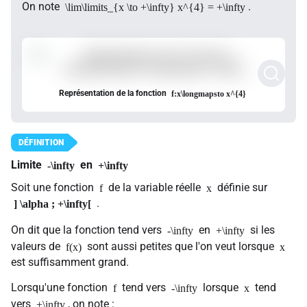
On note
.
\lim\limits_{x \to +\infty} x^{4} = +\infty
Représentation de la fonction
f:x\longmapsto x^{4}
Limite
en
-\infty
+\infty
Soit une fonction
de la variable réelle
définie sur
f
x
.
] \alpha ; +\infty[
On dit que la fonction tend vers
en
si les
-\infty
+\infty
valeurs de
sont aussi petites que l'on veut lorsque
f(x)
x
est suffisamment grand.
Lorsqu'une fonction
tend vers
lorsque
tend
f
-\infty
x
vers
, on note :
+\infty