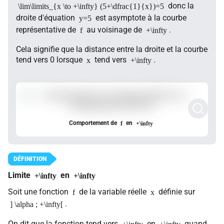
donc la
\lim\limits_{x \to +\infty} (5+\dfrac{1}{x})=5
droite d'équation
est asymptote à la courbe
y=5
représentative de
au voisinage de
.
f
+\infty
Cela signifie que la distance entre la droite et la courbe
tend vers 0 lorsque
tend vers
.
x
+\infty
Comportement de
en
f
+\infty
Limite
en
+\infty
+\infty
Soit une fonction
de la variable réelle
définie sur
f
x
.
] \alpha ; +\infty[
On dit que la fonction tend vers
en
quand