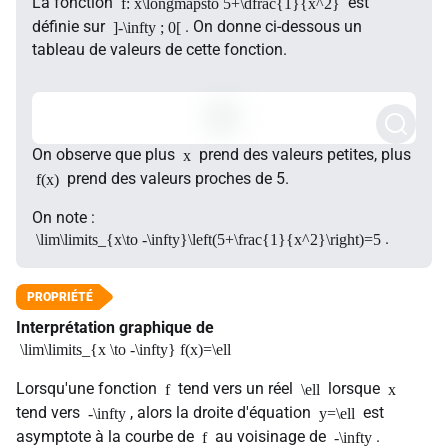
La fonction
est
f: x\longmapsto 5+\dfrac{1}{x^2}
définie sur
. On donne ci-dessous un
]-\infty ; 0[
tableau de valeurs de cette fonction.
On observe que plus
prend des valeurs petites, plus
x
prend des valeurs proches de 5.
f(x)
On note :
.
\lim\limits_{x\to -\infty}\left(5+\frac{1}{x^2}\right)=5
Interprétation graphique de
\lim\limits_{x \to -\infty} f(x)=\ell
Lorsqu'une fonction
tend vers un réel
lorsque
f
\ell
x
tend vers
, alors la droite d'équation
est
-\infty
y=\ell
asymptote à la courbe de
au voisinage de
.
f
-\infty