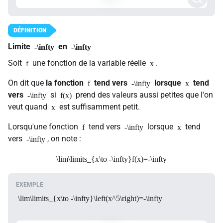
Limite
en
-\infty
-\infty
Soit
une fonction de la variable réelle
.
f
x
On dit que
la fonction
tend vers
lorsque
tend
f
-\infty
x
vers
si
prend des valeurs aussi petites que l'on
-\infty
f(x)
veut quand
est suffisamment petit.
x
Lorsqu'une fonction
tend vers
lorsque
tend
f
-\infty
x
vers
, on note :
-\infty
\lim\limits_{x\to -\infty}f(x)=-\infty
\lim\limits_{x\to -\infty}\left(x^5\right)=-\infty