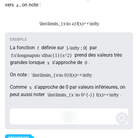
vers
, on note :
a
\lim\limits_{x\to a}f(x)=+\infty
La fonction
définie sur
par
f
]-\infty ; 0[
prend des valeurs très
f:x\longmapsto \dfrac{1}{x^2}
grandes lorsque
s'approche de
.
x
0
On note :
\lim\limits_{x\to 0}f(x)=+\infty
Comme
s'approche de 0 par valeurs inférieures, on
x
peut aussi noter
.
\lim\limits_{x \to 0^{-}} f(x)=+\infty