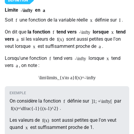
Limite
en
-\infty
a
Soit
une fonction de la variable réelle
définie sur
.
f
x
I
On dit que
la fonction
tend vers
lorsque
tend
f
-\infty
x
vers
si les valeurs de
sont aussi petites que l'on
a
f(x)
veut lorsque
est suffisamment proche de
.
x
a
Lorsqu'une fonction
tend vers
lorsque
tend
f
-\infty
x
vers
, on note :
a
\lim\limits_{x\to a}f(x)=-\infty
On considère la fonction
définie sur
par
f
]1; +\infty[
.
f(x)=\dfrac{-1}{(x-1)^2}
Les valeurs de
sont aussi petites que l'on veut
f(x)
quand
est suffisamment proche de 1.
x