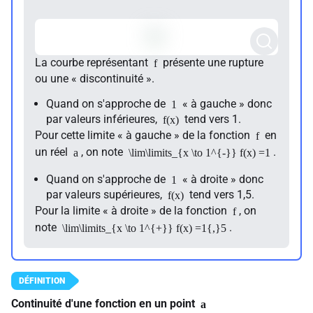
La courbe représentant
présente une rupture
f
ou une « discontinuité ».
Quand on s'approche de
« à gauche » donc
1
par valeurs inférieures,
tend vers 1.
f(x)
Pour cette limite « à gauche » de la fonction
en
f
un réel
, on note
.
a
\lim\limits_{x \to 1^{-}} f(x) =1
Quand on s'approche de
« à droite » donc
1
par valeurs supérieures,
tend vers 1,5.
f(x)
Pour la limite « à droite » de la fonction
, on
f
note
.
\lim\limits_{x \to 1^{+}} f(x) =1{,}5
Continuité d'une fonction en un point
a