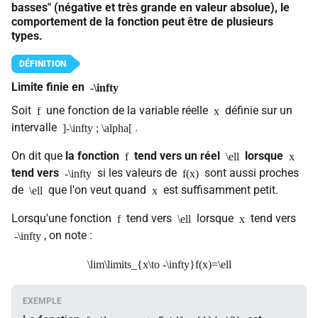
basses" (négative et très grande en valeur absolue), le
comportement de la fonction peut être de plusieurs
types.
Limite finie en
-\infty
Soit
une fonction de la variable réelle
définie sur un
f
x
intervalle
.
]-\infty ; \alpha[
On dit que
la fonction
tend vers un réel
lorsque
f
\ell
x
tend vers
si les valeurs de
sont aussi proches
-\infty
f(x)
de
que l'on veut quand
est suffisamment petit.
\ell
x
Lorsqu'une fonction
tend vers
lorsque
tend vers
f
\ell
x
, on note :
-\infty
\lim\limits_{x\to -\infty}f(x)=\ell