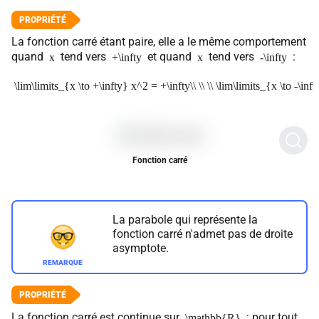
La fonction carré étant paire, elle a le même comportement
quand
tend vers
et quand
tend vers
:
x
+\infty
x
-\infty
\lim\limits_{x \to +\infty} x^2 = +\infty\\ \\ \\ \lim\limits_{x \to -\in
Fonction carré
La parabole qui représente la
fonction carré n'admet pas de droite
asymptote.
La fonction carré est continue sur
: pour tout
\mathbb{R}