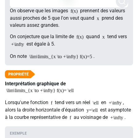
On observe que les images
prennent des valeurs
f(x)
aussi proches de 5 que l'on veut quand
prend des
x
valeurs assez grandes.
On conjecture que la limite de
quand
tend vers
f(x)
x
est égale à 5.
+\infty
On note
.
\lim\limits_{x \to +\infty} f(x)=5
Interprétation graphique de
\lim\limits_{x \to +\infty} f(x)= \ell
Lorsqu'une fonction
tend vers un réel
en
,
f
\ell
+\infty
alors la droite horizontale d'équation
est asymptote
y=\ell
à la courbe représentative de
au voisinage de
.
f
+\infty