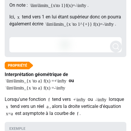
On note :
.
\lim\limits_{x\to 1}f(x)=-\infty
Ici,
tend vers 1 en lui étant supérieur donc on pourra
x
également écrire
.
\lim\limits_{x \to 1^{+}} f(x)=-\infty
Interprétation géométrique de
ou
\lim\limits_{x \to a} f(x) =+\infty
\lim\limits_{x \to a} f(x) =-\infty
Lorsqu'une fonction
tend vers
ou
lorsque
f
+\infty
-\infty
tend vers un réel
, alors la droite verticale d'équation
x
a
est asymptote à la courbe de
.
x=a
f