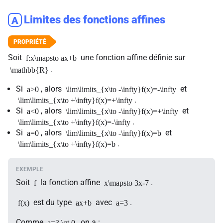
Limites des fonctions affines
A
Soit
une fonction affine définie sur
f:x\mapsto ax+b
.
\mathbb{R}
Si
, alors
et
a>0
\lim\limits_{x\to -\infty}f(x)=-\infty
.
\lim\limits_{x\to +\infty}f(x)=+\infty
Si
, alors
et
a<0
\lim\limits_{x\to -\infty}f(x)=+\infty
.
\lim\limits_{x\to +\infty}f(x)=-\infty
Si
, alors
et
a=0
\lim\limits_{x\to -\infty}f(x)=b
.
\lim\limits_{x\to +\infty}f(x)=b
Soit
la fonction affine
.
f
x\mapsto 3x-7
est du type
avec
.
f(x)
ax+b
a=3
Comme
, on a :
a=3 \gt 0