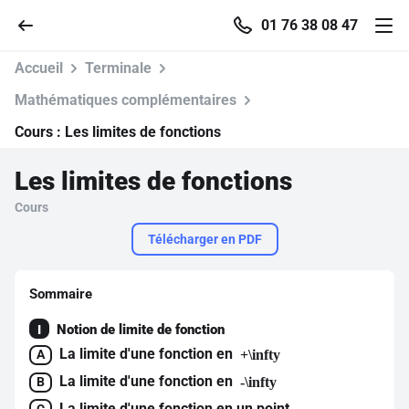
01 76 38 08 47
Accueil
Terminale
Mathématiques complémentaires
Cours :
Les limites de fonctions
Accueil
Les limites de fonctions
Parcourir
Cours
Télécharger en PDF
Recherche
Sommaire
Se connecter
Notion de limite de fonction
I
La limite d'une fonction en
S'inscrire gratuitement
+\infty
A
La limite d'une fonction en
-\infty
B
Pour profiter de 10 contenus offerts.
La limite d'une fonction en un point