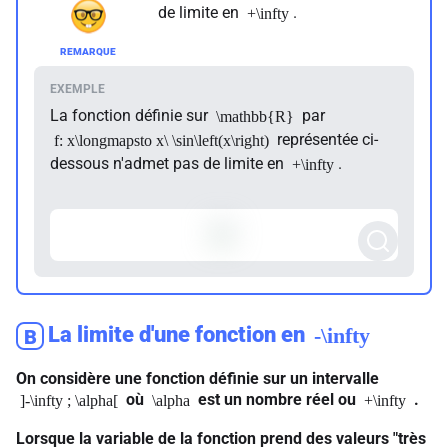
de limite en
.
+\infty
La fonction définie sur
par
\mathbb{R}
représentée ci-
f: x\longmapsto x\ \sin\left(x\right)
dessous n'admet pas de limite en
.
+\infty
La limite d'une fonction en
-\infty
B
On considère une fonction définie sur un intervalle
où
est un nombre réel ou
.
]-\infty ; \alpha[
\alpha
+\infty
Lorsque la variable de la fonction prend des valeurs "très