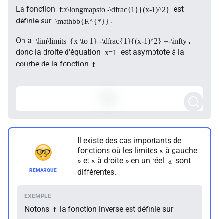
La fonction
est
f:x\longmapsto -\dfrac{1}{(x-1)^2}
définie sur
.
\mathbb{R^{*}}
On a
,
\lim\limits_{x \to 1} -\dfrac{1}{(x-1)^2} =-\infty
donc la droite d'équation
est asymptote à la
x=1
courbe de la fonction
.
f
Il existe des cas importants de
fonctions où les limites « à gauche
» et « à droite » en un réel
sont
a
différentes.
Notons
la fonction inverse est définie sur
f