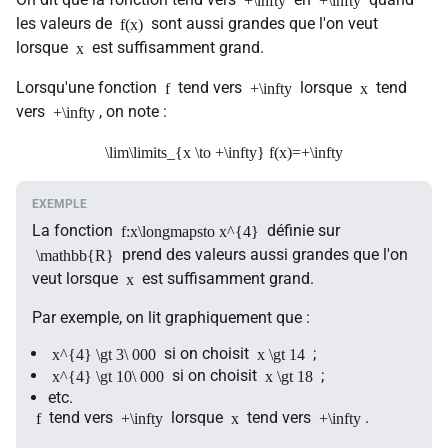
+\infty
+\infty
les valeurs de
sont aussi grandes que l'on veut
f(x)
lorsque
est suffisamment grand.
x
Lorsqu'une fonction
tend vers
lorsque
tend
f
+\infty
x
vers
, on note :
+\infty
\lim\limits_{x \to +\infty} f(x)=+\infty
La fonction
définie sur
f:x\longmapsto x^{4}
prend des valeurs aussi grandes que l'on
\mathbb{R}
veut lorsque
est suffisamment grand.
x
Par exemple, on lit graphiquement que :
si on choisit
;
x^{4} \gt 3\ 000
x \gt 14
si on choisit
;
x^{4} \gt 10\ 000
x \gt 18
etc.
tend vers
lorsque
tend vers
.
f
+\infty
x
+\infty