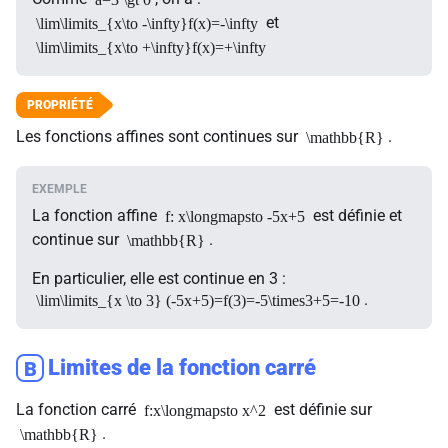
et
\lim\limits_{x\to -\infty}f(x)=-\infty
\lim\limits_{x\to +\infty}f(x)=+\infty
Les fonctions affines sont continues sur
.
\mathbb{R}
La fonction affine
est définie et
f: x\longmapsto -5x+5
continue sur
.
\mathbb{R}
En particulier, elle est continue en 3 :
.
\lim\limits_{x \to 3} (-5x+5)=f(3)=-5\times3+5=-10
Limites de la fonction carré
B
La fonction carré
est définie sur
f:x\longmapsto x^2
.
\mathbb{R}