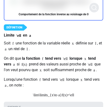
Comportement de la fonction inverse au voisinage de 0
Limite
en
\ell
a
Soit
une fonction de la variable réelle
définie sur
, et
f
x
I
un réel de
.
a
I
On dit que
la fonction
tend vers
lorsque
tend
f
\ell
x
vers
si
prend des valeurs aussi proche de
que
a
f(x)
\ell
l'on veut pourvu que
soit suffisamment proche de
.
x
a
Lorsqu'une fonction
tend vers
lorsque
tend vers
f
\ell
x
, on note :
a
\lim\limits_{x\to a}f(x)=\ell