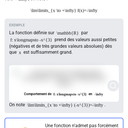
\lim\limits_{x \to +\infty} f(x)=-\infty
La fonction définie sur
par
\mathbb{R}
prend des valeurs aussi petites
f: x\longmapsto -x^{3}
(négatives et de très grandes valeurs absolues) dès
que
est suffisamment grand.
x
Comportement de
en
f: x\longmapsto -x^{3}
-\infty
On note
.
\lim\limits_{x \to +\infty} (-x^{3})=-\infty
Une fonction n'admet pas forcément