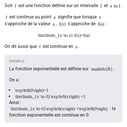
Soit
est une fonction définie sur un intervalle
et
.
f
I
a \in I
est continue au point
signifie que lorsque
f
a
x
s'approche de la valeur
,
s'approche de
:
a
f(x)
f(a)
\lim\limits_{x \to a} f(x)=f(a)
On dit aussi que
est continue en
.
f
a
La fonction exponentielle est définie sur
.
\mathbb{R}
On a :
\exp\left(0\right)=1
\lim\limits_{x \to 0}\exp\left(x\right) =1
Ainsi :
: la
\lim\limits_{x \to 0}\exp\left(x\right) =\exp\left(0\right)
fonction exponentielle est continue en 0.