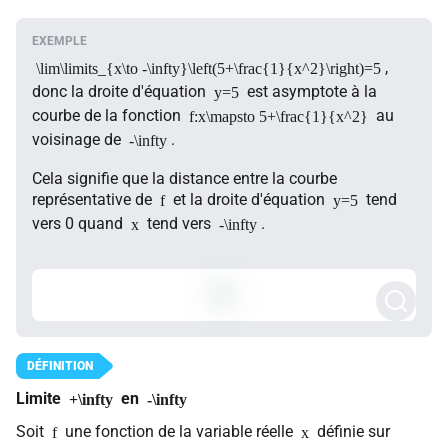
,
\lim\limits_{x\to -\infty}\left(5+\frac{1}{x^2}\right)=5
donc la droite d'équation
est asymptote à la
y=5
courbe de la fonction
au
f:x\mapsto 5+\frac{1}{x^2}
voisinage de
.
-\infty
Cela signifie que la distance entre la courbe
représentative de
et la droite d'équation
tend
f
y=5
vers 0 quand
tend vers
.
x
-\infty
Limite
en
+\infty
-\infty
Soit
une fonction de la variable réelle
définie sur
f
x