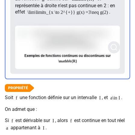
représentée à droite n'est pas continue en 2 : en
effet
.
\lim\limits_{x \to 2^{+}} g(x) =3\neq g(2)
Exemples de fonctions continues ou discontinues sur
\mathbb{R}
Soit
une fonction définie sur un intervalle
, et
.
f
I
a\in I
On admet que :
Si
est dérivable sur
, alors
est continue en tout réel
f
I
f
appartenant à
.
a
I