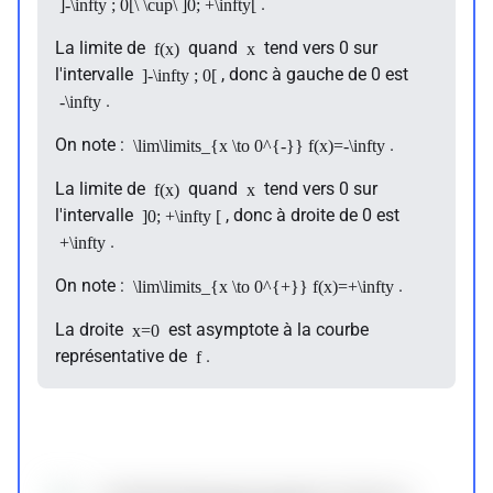
.
]-\infty ; 0[\ \cup\ ]0; +\infty[
La limite de
quand
tend vers 0 sur
f(x)
x
l'intervalle
, donc à gauche de 0 est
]-\infty ; 0[
.
-\infty
On note :
.
\lim\limits_{x \to 0^{-}} f(x)=-\infty
La limite de
quand
tend vers 0 sur
f(x)
x
l'intervalle
, donc à droite de 0 est
]0; +\infty [
.
+\infty
On note :
.
\lim\limits_{x \to 0^{+}} f(x)=+\infty
La droite
est asymptote à la courbe
x=0
représentative de
.
f